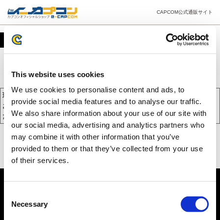
CAPCOM公式通販サイト
カート
This website uses cookies
We use cookies to personalise content and ads, to
現在、カートには商品が入っておりません。
provide social media features and to analyse our traffic.
お買い物を続けるには下の 「お買い物を続ける」 をクリックしてく
We also share information about your use of our site with
ださい。
our social media, advertising and analytics partners who
may combine it with other information that you’ve
provided to them or that they’ve collected from your use
of their services.
Consent
Necessary
Selection
PC版を表示する
©CAPCOM