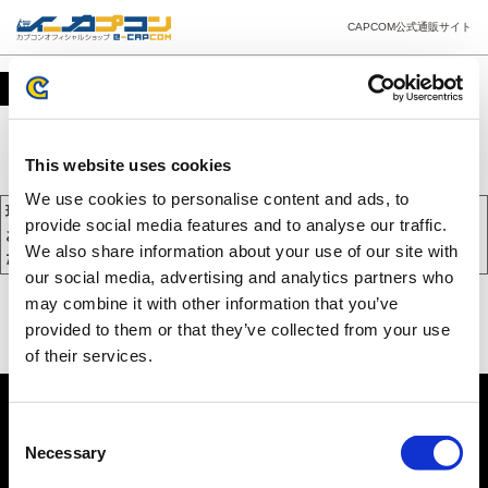
CAPCOM公式通販サイト
カート
This website uses cookies
We use cookies to personalise content and ads, to
現在、カートには商品が入っておりません。
provide social media features and to analyse our traffic.
お買い物を続けるには下の 「お買い物を続ける」 をクリックしてく
We also share information about your use of our site with
ださい。
our social media, advertising and analytics partners who
may combine it with other information that you’ve
provided to them or that they’ve collected from your use
of their services.
Consent
Necessary
Selection
PC版を表示する
©CAPCOM