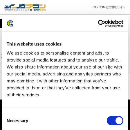
CAPCOM公式通販サイト
カート
This website uses cookies
We use cookies to personalise content and ads, to
現在、カートには商品が入っておりません。
provide social media features and to analyse our traffic.
お買い物を続けるには下の 「お買い物を続ける」 をクリックしてく
We also share information about your use of our site with
ださい。
our social media, advertising and analytics partners who
may combine it with other information that you’ve
provided to them or that they’ve collected from your use
of their services.
Consent
Necessary
Selection
PC版を表示する
©CAPCOM