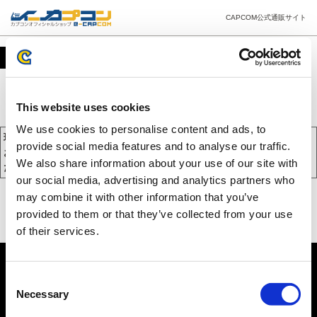
CAPCOM公式通販サイト
カート
This website uses cookies
We use cookies to personalise content and ads, to
現在、カートには商品が入っておりません。
provide social media features and to analyse our traffic.
お買い物を続けるには下の 「お買い物を続ける」 をクリックしてく
We also share information about your use of our site with
ださい。
our social media, advertising and analytics partners who
may combine it with other information that you’ve
provided to them or that they’ve collected from your use
of their services.
Consent
Necessary
Selection
PC版を表示する
©CAPCOM