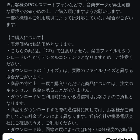
※お客様のPCやスマートフォンなどで、音楽データが再生可能
な環境かお確かめの上、ご購入頂けますようお願いします。
一部の機種やご利用環境によっては対応していない場合がござい
ます。
【ご購入について】
・表示価格は税込価格となります。
・こちらの商品は「CD」ではありません。楽曲ファイルをダウ
ンロードいただくデジタルコンテンツとなりますため、ご注意く
ださい。
・ダウンロードの「サイズ」は、実際のファイルサイズと異なる
場合がございます。
・商品の特性上、一度ご購入いただいた商品については、注文の
キャンセル、返金を承ることができません。
・ダウンロードやご利用時にかかる通信料はお客さまのご負担と
なります。
・商品をダウンロードする際の通信料に関しては、お客様がご契
約している料金プランにより異なります。通信会社や携帯電話会
社にご確認のうえ、ご利用ください。
・ダウンロード時、回線速度によっては5分～60分程度のお時間
がかかる場合がございます。