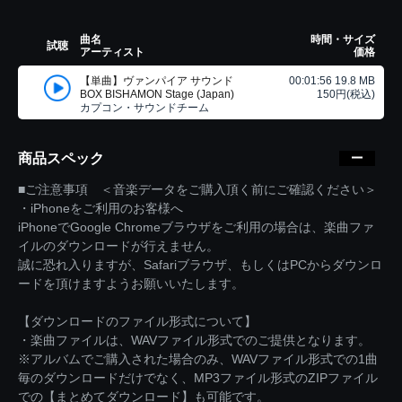
曲名
時間・サイズ
試聴
アーティスト
価格
【単曲】ヴァンパイア サウンド
00:01:56 19.8 MB
BOX BISHAMON Stage (Japan)
150円(税込)
カプコン・サウンドチーム
商品スペック
■ご注意事項 ＜音楽データをご購入頂く前にご確認ください＞
・iPhoneをご利用のお客様へ
iPhoneでGoogle Chromeブラウザをご利用の場合は、楽曲ファ
イルのダウンロードが行えません。
誠に恐れ入りますが、Safariブラウザ、もしくはPCからダウンロ
ードを頂けますようお願いいたします。
【ダウンロードのファイル形式について】
・楽曲ファイルは、WAVファイル形式でのご提供となります。
※アルバムでご購入された場合のみ、WAVファイル形式での1曲
毎のダウンロードだけでなく、MP3ファイル形式のZIPファイル
での【まとめてダウンロード】も可能です。