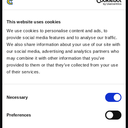
※ご購入いただいたファイルのダウンロードの際には、通信環境
が安定しているWifi環境でお試しください。
This website uses cookies
We use cookies to personalise content and ads, to
provide social media features and to analyse our traffic.
We also share information about your use of our site with
【単曲】ヴァンパイア サウンド
our social media, advertising and analytics partners who
BOX BISHAMON Stage (Japa
may combine it with other information that you’ve
n)
provided to them or that they’ve collected from your use
of their services.
150円
(税込)
7ポイント付与
Consent
Necessary
Selection
Preferences