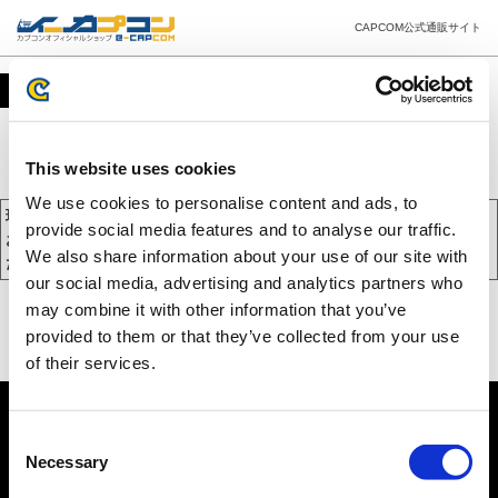
CAPCOM公式通販サイト
カート
This website uses cookies
We use cookies to personalise content and ads, to
現在、カートには商品が入っておりません。
provide social media features and to analyse our traffic.
お買い物を続けるには下の 「お買い物を続ける」 をクリックしてく
We also share information about your use of our site with
ださい。
our social media, advertising and analytics partners who
may combine it with other information that you’ve
provided to them or that they’ve collected from your use
of their services.
Consent
Necessary
Selection
PC版を表示する
©CAPCOM