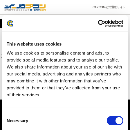
CAPCOM公式通販サイト
カート
This website uses cookies
We use cookies to personalise content and ads, to
現在、カートには商品が入っておりません。
provide social media features and to analyse our traffic.
お買い物を続けるには下の 「お買い物を続ける」 をクリックしてく
We also share information about your use of our site with
ださい。
our social media, advertising and analytics partners who
may combine it with other information that you’ve
provided to them or that they’ve collected from your use
of their services.
Consent
Necessary
Selection
PC版を表示する
©CAPCOM