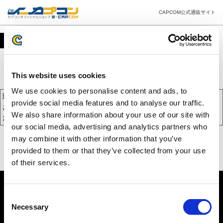
CAPCOM公式通販サイト
カート
This website uses cookies
We use cookies to personalise content and ads, to
現在、カートには商品が入っておりません。
provide social media features and to analyse our traffic.
お買い物を続けるには下の 「お買い物を続ける」 をクリックしてく
We also share information about your use of our site with
ださい。
our social media, advertising and analytics partners who
may combine it with other information that you’ve
provided to them or that they’ve collected from your use
of their services.
Consent
Necessary
Selection
PC版を表示する
©CAPCOM