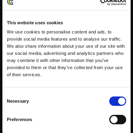
※ご購入いただいたファイルのダウンロードの際には、通信環境
が安定しているWifi環境でお試しください。
This website uses cookies
We use cookies to personalise content and ads, to
provide social media features and to analyse our traffic.
We also share information about your use of our site with
【単曲】ヴァンパイア サウンド
our social media, advertising and analytics partners who
BOX ZABEL Stage (Australia)
may combine it with other information that you’ve
provided to them or that they’ve collected from your use
150円
(税込)
of their services.
7ポイント付与
Consent
Necessary
Selection
Preferences