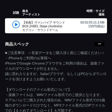
曲名
時間・サイズ
試聴
アーティスト
価格
【単曲】ヴァンパイア サウンド
00:02:05 21.3 MB
BOX ZABEL Stage (Australia)
150円(税込)
カプコン・サウンドチーム
商品スペック
■ご注意事項 ＜音楽データをご購入頂く前にご確認ください＞
・iPhoneをご利用のお客様へ
iPhoneでGoogle Chromeブラウザをご利用の場合は、楽曲ファ
イルのダウンロードが行えません。
誠に恐れ入りますが、Safariブラウザ、もしくはPCからダウンロ
ードを頂けますようお願いいたします。
【ダウンロードのファイル形式について】
・楽曲ファイルは、WAVファイル形式でのご提供となります。
※アルバムでご購入された場合のみ、WAVファイル形式での1曲
毎のダウンロードだけでなく、MP3ファイル形式のZIPファイル
での【まとめてダウンロード】も可能です。