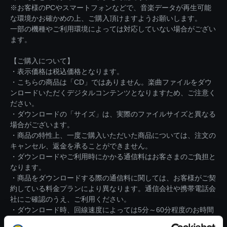
※お客様のPCやスマートフォンなどで、音楽データが再生可能
な環境かお確かめの上、ご購入頂けますようお願いします。
一部の機種やご利用環境によっては対応していない場合がござい
ます。
【ご購入について】
・表示価格は税込価格となります。
・こちらの商品は「CD」ではありません。楽曲ファイルをダウ
ンロードいただくデジタルコンテンツとなりますため、ご注意く
ださい。
・ダウンロードの「サイズ」は、実際のファイルサイズと異なる
場合がございます。
・商品の特性上、一度ご購入いただいた商品については、注文の
キャンセル、返金を承ることができません。
・ダウンロードやご利用時にかかる通信料はお客さまのご負担と
なります。
・商品をダウンロードする際の通信料に関しては、お客様がご契
約している料金プランにより異なります。通信会社や携帯電話会
社にご確認のうえ、ご利用ください。
・ダウンロード時、回線速度によっては5分～60分程度のお時間
がかかる場合がございます。