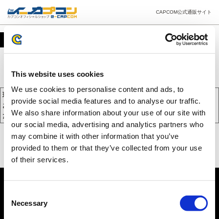
CAPCOM公式通販サイト
カート
This website uses cookies
We use cookies to personalise content and ads, to
現在、カートには商品が入っておりません。
provide social media features and to analyse our traffic.
お買い物を続けるには下の 「お買い物を続ける」 をクリックしてく
We also share information about your use of our site with
ださい。
our social media, advertising and analytics partners who
may combine it with other information that you’ve
provided to them or that they’ve collected from your use
of their services.
Consent
Necessary
Selection
PC版を表示する
©CAPCOM