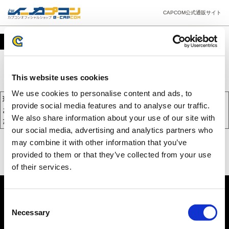
CAPCOM公式通販サイト
カート
This website uses cookies
We use cookies to personalise content and ads, to
現在、カートには商品が入っておりません。
provide social media features and to analyse our traffic.
お買い物を続けるには下の 「お買い物を続ける」 をクリックしてく
We also share information about your use of our site with
ださい。
our social media, advertising and analytics partners who
may combine it with other information that you’ve
provided to them or that they’ve collected from your use
of their services.
Consent
Necessary
Selection
PC版を表示する
©CAPCOM