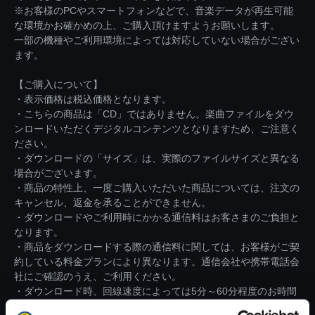
※お客様のPCやスマートフォンなどで、音楽データが再生可能
な環境かお確かめの上、ご購入頂けますようお願いします。
一部の機種やご利用環境によっては対応していない場合がござい
ます。
【ご購入について】
・表示価格は税込価格となります。
・こちらの商品は「CD」ではありません。楽曲ファイルをダウ
ンロードいただくデジタルコンテンツとなりますため、ご注意く
ださい。
・ダウンロードの「サイズ」は、実際のファイルサイズと異なる
場合がございます。
・商品の特性上、一度ご購入いただいた商品については、注文の
キャンセル、返金を承ることができません。
・ダウンロードやご利用時にかかる通信料はお客さまのご負担と
なります。
・商品をダウンロードする際の通信料に関しては、お客様がご契
約している料金プランにより異なります。通信会社や携帯電話会
社にご確認のうえ、ご利用ください。
・ダウンロード時、回線速度によっては5分～60分程度のお時間
がかかる場合がございます。