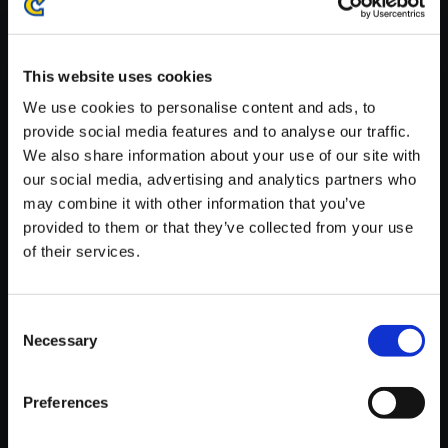
※ご購入いただいたファイルのダウンロードの際には、通信環境
が安定しているWifi環境でお試しください。
This website uses cookies
We use cookies to personalise content and ads, to
provide social media features and to analyse our traffic.
We also share information about your use of our site with
【単曲】ヴァンパイア サウンド
our social media, advertising and analytics partners who
BOX ZABEL Ending Theme.2
may combine it with other information that you’ve
provided to them or that they’ve collected from your use
150円
(税込)
of their services.
7ポイント付与
Consent
Necessary
Selection
Preferences