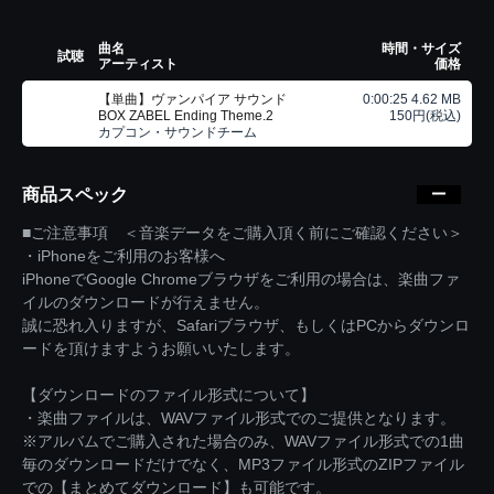
曲名
時間・サイズ
試聴
アーティスト
価格
【単曲】ヴァンパイア サウンド
0:00:25 4.62 MB
BOX ZABEL Ending Theme.2
150円(税込)
カプコン・サウンドチーム
商品スペック
■ご注意事項 ＜音楽データをご購入頂く前にご確認ください＞
・iPhoneをご利用のお客様へ
iPhoneでGoogle Chromeブラウザをご利用の場合は、楽曲ファ
イルのダウンロードが行えません。
誠に恐れ入りますが、Safariブラウザ、もしくはPCからダウンロ
ードを頂けますようお願いいたします。
【ダウンロードのファイル形式について】
・楽曲ファイルは、WAVファイル形式でのご提供となります。
※アルバムでご購入された場合のみ、WAVファイル形式での1曲
毎のダウンロードだけでなく、MP3ファイル形式のZIPファイル
での【まとめてダウンロード】も可能です。