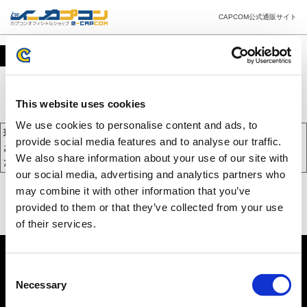
CAPCOM公式通販サイト
カート
This website uses cookies
We use cookies to personalise content and ads, to
現在、カートには商品が入っておりません。
provide social media features and to analyse our traffic.
お買い物を続けるには下の 「お買い物を続ける」 をクリックしてく
We also share information about your use of our site with
ださい。
our social media, advertising and analytics partners who
may combine it with other information that you’ve
provided to them or that they’ve collected from your use
of their services.
Consent
Necessary
Selection
PC版を表示する
©CAPCOM