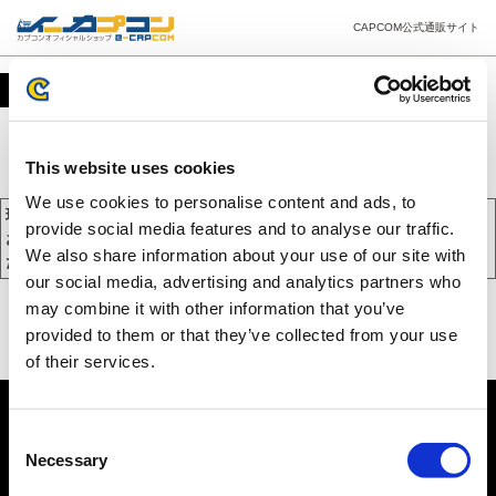
CAPCOM公式通販サイト
カート
This website uses cookies
We use cookies to personalise content and ads, to
現在、カートには商品が入っておりません。
provide social media features and to analyse our traffic.
お買い物を続けるには下の 「お買い物を続ける」 をクリックしてく
We also share information about your use of our site with
ださい。
our social media, advertising and analytics partners who
may combine it with other information that you’ve
provided to them or that they’ve collected from your use
of their services.
Consent
Necessary
Selection
PC版を表示する
©CAPCOM