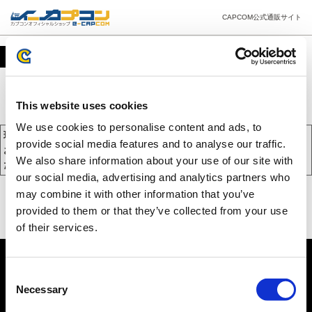
CAPCOM公式通販サイト
カート
This website uses cookies
We use cookies to personalise content and ads, to
現在、カートには商品が入っておりません。
provide social media features and to analyse our traffic.
お買い物を続けるには下の 「お買い物を続ける」 をクリックしてく
We also share information about your use of our site with
ださい。
our social media, advertising and analytics partners who
may combine it with other information that you’ve
provided to them or that they’ve collected from your use
of their services.
Consent
Necessary
Selection
PC版を表示する
©CAPCOM