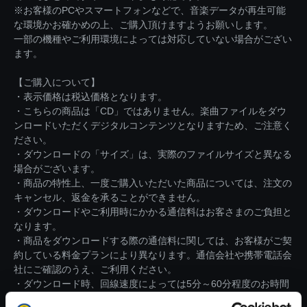
※お客様のPCやスマートフォンなどで、音楽データが再生可能
な環境かお確かめの上、ご購入頂けますようお願いします。
一部の機種やご利用環境によっては対応していない場合がござい
ます。
【ご購入について】
・表示価格は税込価格となります。
・こちらの商品は「CD」ではありません。楽曲ファイルをダウ
ンロードいただくデジタルコンテンツとなりますため、ご注意く
ださい。
・ダウンロードの「サイズ」は、実際のファイルサイズと異なる
場合がございます。
・商品の特性上、一度ご購入いただいた商品については、注文の
キャンセル、返金を承ることができません。
・ダウンロードやご利用時にかかる通信料はお客さまのご負担と
なります。
・商品をダウンロードする際の通信料に関しては、お客様がご契
約している料金プランにより異なります。通信会社や携帯電話会
社にご確認のうえ、ご利用ください。
・ダウンロード時、回線速度によっては5分～60分程度のお時間
がかかる場合がございます。