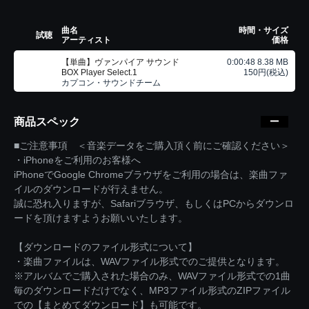
曲名
時間・サイズ
試聴
アーティスト
価格
【単曲】ヴァンパイア サウンド
0:00:48 8.38 MB
BOX Player Select.1
150円(税込)
カプコン・サウンドチーム
商品スペック
■ご注意事項 ＜音楽データをご購入頂く前にご確認ください＞
・iPhoneをご利用のお客様へ
iPhoneでGoogle Chromeブラウザをご利用の場合は、楽曲ファ
イルのダウンロードが行えません。
誠に恐れ入りますが、Safariブラウザ、もしくはPCからダウンロ
ードを頂けますようお願いいたします。
【ダウンロードのファイル形式について】
・楽曲ファイルは、WAVファイル形式でのご提供となります。
※アルバムでご購入された場合のみ、WAVファイル形式での1曲
毎のダウンロードだけでなく、MP3ファイル形式のZIPファイル
での【まとめてダウンロード】も可能です。