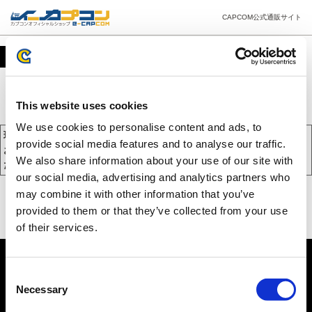
CAPCOM公式通販サイト
カート
This website uses cookies
We use cookies to personalise content and ads, to
現在、カートには商品が入っておりません。
provide social media features and to analyse our traffic.
お買い物を続けるには下の 「お買い物を続ける」 をクリックしてく
We also share information about your use of our site with
ださい。
our social media, advertising and analytics partners who
may combine it with other information that you’ve
provided to them or that they’ve collected from your use
of their services.
Consent
Necessary
Selection
PC版を表示する
©CAPCOM