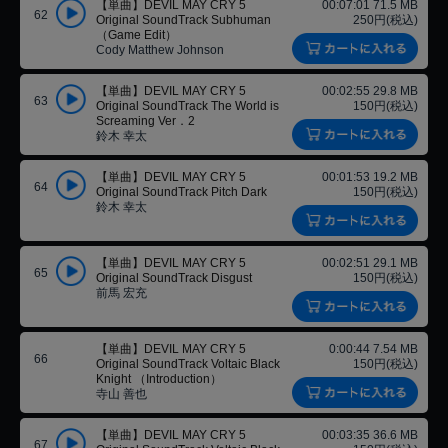
【単曲】DEVIL MAY CRY 5
00:07:01 71.5 MB
62
Original SoundTrack Subhuman
250円(税込)
（Game Edit）
Cody Matthew Johnson
【単曲】DEVIL MAY CRY 5
00:02:55 29.8 MB
63
Original SoundTrack The World is
150円(税込)
Screaming Ver．2
鈴木 幸太
【単曲】DEVIL MAY CRY 5
00:01:53 19.2 MB
64
Original SoundTrack Pitch Dark
150円(税込)
鈴木 幸太
【単曲】DEVIL MAY CRY 5
00:02:51 29.1 MB
65
Original SoundTrack Disgust
150円(税込)
前馬 宏充
【単曲】DEVIL MAY CRY 5
0:00:44 7.54 MB
66
Original SoundTrack Voltaic Black
150円(税込)
Knight （Introduction）
寺山 善也
【単曲】DEVIL MAY CRY 5
00:03:35 36.6 MB
67