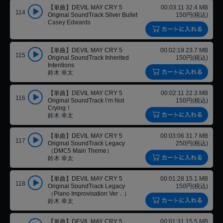
【単曲】DEVIL MAY CRY 5
00:03:11 32.4 MB
114
Original SoundTrack Silver Bullet
150円(税込)
Casey Edwards
【単曲】DEVIL MAY CRY 5
00:02:19 23.7 MB
115
Original SoundTrack Inherited
150円(税込)
Intentions
鈴木 幸太
【単曲】DEVIL MAY CRY 5
00:02:11 22.3 MB
116
Original SoundTrack I’m Not
150円(税込)
Crying！
鈴木 幸太
【単曲】DEVIL MAY CRY 5
00:03:06 31.7 MB
117
Original SoundTrack Legacy
250円(税込)
（DMC5 Main Theme）
鈴木 幸太
【単曲】DEVIL MAY CRY 5
00:01:28 15.1 MB
118
Original SoundTrack Legacy
150円(税込)
（Piano Improvisation Ver．）
鈴木 幸太
【単曲】DEVIL MAY CRY 5
00:01:31 15.5 MB