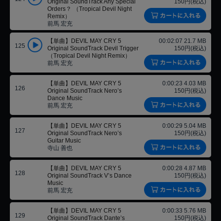
Original SoundTrack Any Special
150円(税込)
Orders？ （Tropical Devil Night
Remix）
前馬 宏充
【単曲】DEVIL MAY CRY 5
00:02:07 21.7 MB
125
Original SoundTrack Devil Trigger
150円(税込)
（Tropical Devil Night Remix）
前馬 宏充
【単曲】DEVIL MAY CRY 5
0:00:23 4.03 MB
126
Original SoundTrack Nero’s
150円(税込)
Dance Music
前馬 宏充
【単曲】DEVIL MAY CRY 5
0:00:29 5.04 MB
127
Original SoundTrack Nero’s
150円(税込)
Guitar Music
寺山 善也
【単曲】DEVIL MAY CRY 5
0:00:28 4.87 MB
128
Original SoundTrack V’s Dance
150円(税込)
Music
前馬 宏充
【単曲】DEVIL MAY CRY 5
0:00:33 5.76 MB
129
Original SoundTrack Dante’s
150円(税込)