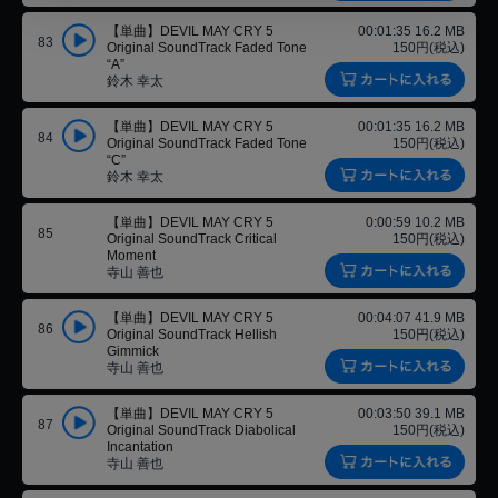
【単曲】DEVIL MAY CRY 5
00:01:35 16.2 MB
83
Original SoundTrack Faded Tone
150円(税込)
“A”
鈴木 幸太
【単曲】DEVIL MAY CRY 5
00:01:35 16.2 MB
84
Original SoundTrack Faded Tone
150円(税込)
“C”
鈴木 幸太
【単曲】DEVIL MAY CRY 5
0:00:59 10.2 MB
85
Original SoundTrack Critical
150円(税込)
Moment
寺山 善也
【単曲】DEVIL MAY CRY 5
00:04:07 41.9 MB
86
Original SoundTrack Hellish
150円(税込)
Gimmick
寺山 善也
【単曲】DEVIL MAY CRY 5
00:03:50 39.1 MB
87
Original SoundTrack Diabolical
150円(税込)
Incantation
寺山 善也