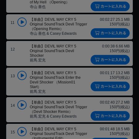
of My Hell （Opening）
寺山 善也
【単曲】DEVIL MAY CRY 5
00:02:27 25.1 MB
11
Original SoundTrack Devil Trigger
150円(税込)
（Opening Remix）
寺山 善也 & Casey Edwards
【単曲】DEVIL MAY CRY 5
0:00:38 6.66 MB
12
Original SoundTrack Devil
150円(税込)
Shocker
前馬 宏充
【単曲】DEVIL MAY CRY 5
00:01:17 13.2 MB
13
Original SoundTrack Enter the
150円(税込)
Devil Shocker （Mission01
Start）
前馬 宏充
【単曲】DEVIL MAY CRY 5
00:02:40 27.2 MB
14
Original SoundTrack Devil Trigger
150円(税込)
（Devil Shocker Remix）
前馬 宏充 & Casey Edwards
【単曲】DEVIL MAY CRY 5
00:01:48 18.5 MB
15
Original SoundTrack Devil Trigger
150円(税込)
（Instrumental Edit）