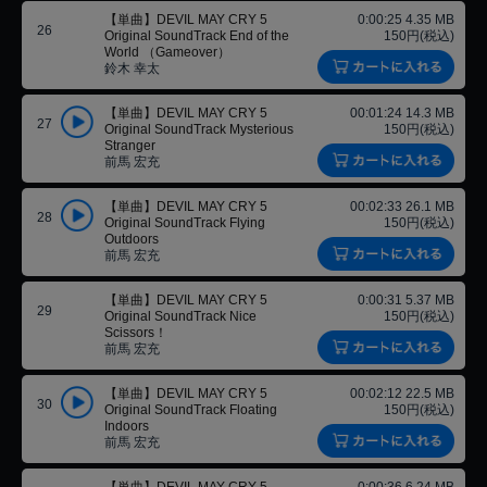
【単曲】DEVIL MAY CRY 5
0:00:25 4.35 MB
26
Original SoundTrack End of the
150円(税込)
World （Gameover）
鈴木 幸太
【単曲】DEVIL MAY CRY 5
00:01:24 14.3 MB
27
Original SoundTrack Mysterious
150円(税込)
Stranger
前馬 宏充
【単曲】DEVIL MAY CRY 5
00:02:33 26.1 MB
28
Original SoundTrack Flying
150円(税込)
Outdoors
前馬 宏充
【単曲】DEVIL MAY CRY 5
0:00:31 5.37 MB
29
Original SoundTrack Nice
150円(税込)
Scissors！
前馬 宏充
【単曲】DEVIL MAY CRY 5
00:02:12 22.5 MB
30
Original SoundTrack Floating
150円(税込)
Indoors
前馬 宏充