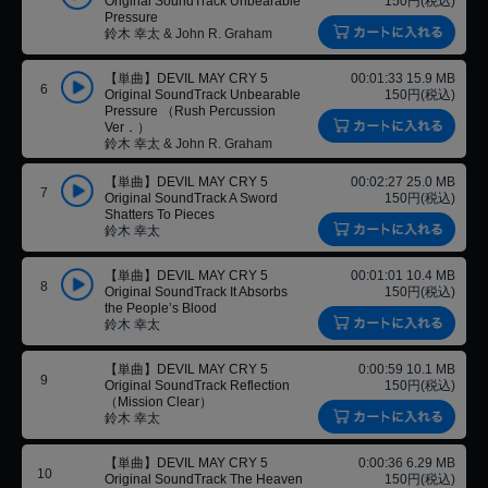
Original SoundTrack Unbearable
150円(税込)
Pressure
鈴木 幸太 & John R. Graham
【単曲】DEVIL MAY CRY 5
00:01:33 15.9 MB
6
Original SoundTrack Unbearable
150円(税込)
Pressure （Rush Percussion
Ver．）
鈴木 幸太 & John R. Graham
【単曲】DEVIL MAY CRY 5
00:02:27 25.0 MB
7
Original SoundTrack A Sword
150円(税込)
Shatters To Pieces
鈴木 幸太
【単曲】DEVIL MAY CRY 5
00:01:01 10.4 MB
8
Original SoundTrack It Absorbs
150円(税込)
the People’s Blood
鈴木 幸太
【単曲】DEVIL MAY CRY 5
0:00:59 10.1 MB
9
Original SoundTrack Reflection
150円(税込)
（Mission Clear）
鈴木 幸太
【単曲】DEVIL MAY CRY 5
0:00:36 6.29 MB
10
Original SoundTrack The Heaven
150円(税込)