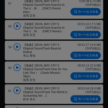
【単曲】DEVIL MAY CRY 5
0:00:39 6.74 MB
57
Original SoundTrack Anarchy In
150円(税込)
The U．W． （DMC5 Remix
Intro）
前馬 宏充
【単曲】DEVIL MAY CRY 5
00:01:43 17.5 MB
58
Original SoundTrack Anarchy In
150円(税込)
The U．W． （DMC5 Remix）
前馬 宏充
【単曲】DEVIL MAY CRY 5
00:01:27 14.8 MB
59
Original SoundTrack Beyond
150円(税込)
Defeat
寺山 善也
【単曲】DEVIL MAY CRY 5
00:02:14 22.9 MB
60
Original SoundTrack How Do You
150円(税込)
Like This！ （Dante Mission
Start）
前馬 宏充
【単曲】DEVIL MAY CRY 5
00:02:44 28.0 MB
61
Original SoundTrack The World is
150円(税込)
Screaming Ver．1
鈴木 幸太