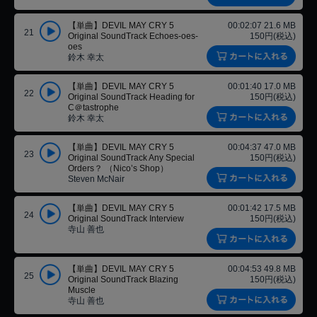
【単曲】DEVIL MAY CRY 5
00:02:07 21.6 MB
21
Original SoundTrack Echoes-oes-
150円(税込)
oes
鈴木 幸太
【単曲】DEVIL MAY CRY 5
00:01:40 17.0 MB
22
Original SoundTrack Heading for
150円(税込)
C＠tastrophe
鈴木 幸太
【単曲】DEVIL MAY CRY 5
00:04:37 47.0 MB
23
Original SoundTrack Any Special
150円(税込)
Orders？ （Nico’s Shop）
Steven McNair
【単曲】DEVIL MAY CRY 5
00:01:42 17.5 MB
24
Original SoundTrack Interview
150円(税込)
寺山 善也
【単曲】DEVIL MAY CRY 5
00:04:53 49.8 MB
25
Original SoundTrack Blazing
150円(税込)
Muscle
寺山 善也