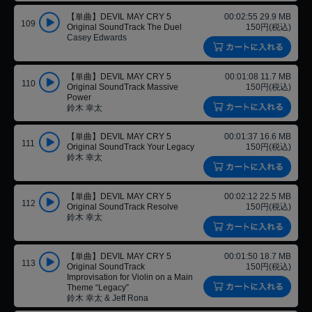
【単曲】DEVIL MAY CRY 5
00:02:55 29.9 MB
109
Original SoundTrack The Duel
150円(税込)
Casey Edwards
【単曲】DEVIL MAY CRY 5
00:01:08 11.7 MB
110
Original SoundTrack Massive
150円(税込)
Power
鈴木 幸太
【単曲】DEVIL MAY CRY 5
00:01:37 16.6 MB
111
Original SoundTrack Your Legacy
150円(税込)
鈴木 幸太
【単曲】DEVIL MAY CRY 5
00:02:12 22.5 MB
112
Original SoundTrack Resolve
150円(税込)
鈴木 幸太
【単曲】DEVIL MAY CRY 5
00:01:50 18.7 MB
113
Original SoundTrack
150円(税込)
Improvisation for Violin on a Main
Theme “Legacy”
鈴木 幸太 & Jeff Rona