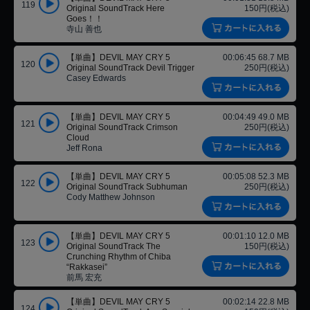
119
Original SoundTrack Here
150円(税込)
Goes！！
寺山 善也
【単曲】DEVIL MAY CRY 5
00:06:45 68.7 MB
120
Original SoundTrack Devil Trigger
250円(税込)
Casey Edwards
【単曲】DEVIL MAY CRY 5
00:04:49 49.0 MB
121
Original SoundTrack Crimson
250円(税込)
Cloud
Jeff Rona
【単曲】DEVIL MAY CRY 5
00:05:08 52.3 MB
122
Original SoundTrack Subhuman
250円(税込)
Cody Matthew Johnson
【単曲】DEVIL MAY CRY 5
00:01:10 12.0 MB
123
Original SoundTrack The
150円(税込)
Crunching Rhythm of Chiba
“Rakkasei”
前馬 宏充
【単曲】DEVIL MAY CRY 5
00:02:14 22.8 MB
124