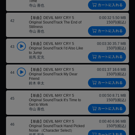
Time
寺山 善也
【単曲】DEVIL MAY CRY 5
0:00:32 5.50 MB
42
Original SoundTrack The End of
150円(税込)
Stillness
寺山 善也
【単曲】DEVIL MAY CRY 5
00:03:30 35.7 MB
43
Original SoundTrack I’d Also Like
150円(税込)
to Jump
前馬 宏充
【単曲】DEVIL MAY CRY 5
00:01:37 16.6 MB
44
Original SoundTrack My Dear
150円(税込)
Friend
鈴木 幸太
【単曲】DEVIL MAY CRY 5
0:00:50 8.71 MB
45
Original SoundTrack It’s Time to
150円(税込)
Get to Work
寺山 善也
【単曲】DEVIL MAY CRY 5
0:00:40 6.96 MB
46
Original SoundTrack Hand Picked
150円(税込)
Noise （Character Select）