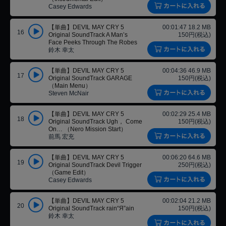
Casey Edwards
【単曲】DEVIL MAY CRY 5
00:01:47 18.2 MB
16
Original SoundTrack A Man’s
150円(税込)
Face Peeks Through The Robes
鈴木 幸太
【単曲】DEVIL MAY CRY 5
00:04:36 46.9 MB
17
Original SoundTrack GARAGE
150円(税込)
（Main Menu）
Steven McNair
【単曲】DEVIL MAY CRY 5
00:02:29 25.4 MB
18
Original SoundTrack Ugh， Come
150円(税込)
On… （Nero Mission Start）
前馬 宏充
【単曲】DEVIL MAY CRY 5
00:06:20 64.6 MB
19
Original SoundTrack Devil Trigger
250円(税込)
（Game Edit）
Casey Edwards
【単曲】DEVIL MAY CRY 5
00:02:04 21.2 MB
20
Original SoundTrack rain“Я”ain
150円(税込)
鈴木 幸太