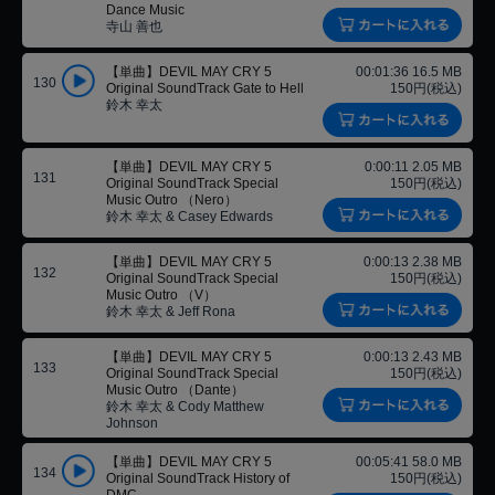
Dance Music
寺山 善也
【単曲】DEVIL MAY CRY 5
00:01:36 16.5 MB
130
Original SoundTrack Gate to Hell
150円(税込)
鈴木 幸太
【単曲】DEVIL MAY CRY 5
0:00:11 2.05 MB
131
Original SoundTrack Special
150円(税込)
Music Outro （Nero）
鈴木 幸太 & Casey Edwards
【単曲】DEVIL MAY CRY 5
0:00:13 2.38 MB
132
Original SoundTrack Special
150円(税込)
Music Outro （V）
鈴木 幸太 & Jeff Rona
【単曲】DEVIL MAY CRY 5
0:00:13 2.43 MB
133
Original SoundTrack Special
150円(税込)
Music Outro （Dante）
鈴木 幸太 & Cody Matthew
Johnson
【単曲】DEVIL MAY CRY 5
00:05:41 58.0 MB
134
Original SoundTrack History of
150円(税込)