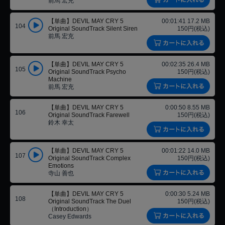
前馬 宏充
【単曲】DEVIL MAY CRY 5
00:01:41 17.2 MB
104
Original SoundTrack Silent Siren
150円(税込)
前馬 宏充
【単曲】DEVIL MAY CRY 5
00:02:35 26.4 MB
105
Original SoundTrack Psycho
150円(税込)
Machine
前馬 宏充
【単曲】DEVIL MAY CRY 5
0:00:50 8.55 MB
106
Original SoundTrack Farewell
150円(税込)
鈴木 幸太
【単曲】DEVIL MAY CRY 5
00:01:22 14.0 MB
107
Original SoundTrack Complex
150円(税込)
Emotions
寺山 善也
【単曲】DEVIL MAY CRY 5
0:00:30 5.24 MB
108
Original SoundTrack The Duel
150円(税込)
（Introduction）
Casey Edwards