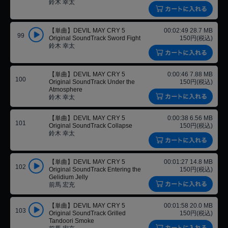
鈴木 幸太
【単曲】DEVIL MAY CRY 5
00:02:49 28.7 MB
99
Original SoundTrack Sword Fight
150円(税込)
鈴木 幸太
【単曲】DEVIL MAY CRY 5
0:00:46 7.88 MB
100
Original SoundTrack Under the
150円(税込)
Atmosphere
鈴木 幸太
【単曲】DEVIL MAY CRY 5
0:00:38 6.56 MB
101
Original SoundTrack Collapse
150円(税込)
鈴木 幸太
【単曲】DEVIL MAY CRY 5
00:01:27 14.8 MB
102
Original SoundTrack Entering the
150円(税込)
Gelidium Jelly
前馬 宏充
【単曲】DEVIL MAY CRY 5
00:01:58 20.0 MB
103
Original SoundTrack Grilled
150円(税込)
Tandoori Smoke