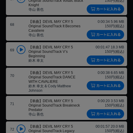
Original SoundTrack Voltaic Black
150円(税込)
Knight
寺山 善也
【単曲】DEVIL MAY CRY 5
0:00:34 5.96 MB
68
Original SoundTrack It Becomes
150円(税込)
Cavaliere
寺山 善也
【単曲】DEVIL MAY CRY 5
00:01:47 18.3 MB
69
Original SoundTrack V’s
150円(税込)
Beginning
鈴木 幸太
【単曲】DEVIL MAY CRY 5
0:00:38 6.65 MB
70
Original SoundTrack DANCE
150円(税込)
WITH CAVALIERE
鈴木 幸太 & Cody Matthew
Johnson
【単曲】DEVIL MAY CRY 5
0:00:20 3.53 MB
71
Original SoundTrack Breakneck
150円(税込)
Predator
寺山 善也
【単曲】DEVIL MAY CRY 5
00:01:57 20.0 MB
72
Original SoundTrack Legacy
150円(税込)