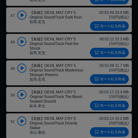
前馬 宏充
【単曲】DEVIL MAY CRY 5
00:02:49 28.8 MB
47
Original SoundTrack Dark Ruin
150円(税込)
前馬 宏充
【単曲】DEVIL MAY CRY 5
00:02:11 22.3 MB
48
Original SoundTrack Feel the
150円(税込)
Shock
前馬 宏充
【単曲】DEVIL MAY CRY 5
00:01:08 11.7 MB
49
Original SoundTrack Mysterious
150円(税込)
Stranger Returns
前馬 宏充
【単曲】DEVIL MAY CRY 5
00:02:17 23.4 MB
50
Original SoundTrack The Blood
150円(税込)
Soaked Ground
鈴木 幸太
【単曲】DEVIL MAY CRY 5
00:03:14 33.0 MB
51
Original SoundTrack Divinity
150円(税込)
Statue
寺山 善也