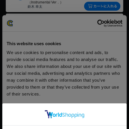
（Instrumental Ver．）
鈴木 幸太
【単曲】DEVIL MAY CRY 5
00:01:29 15.2 MB
73
Original SoundTrack Birth Place
150円(税込)
鈴木 幸太
This website uses cookies
【単曲】DEVIL MAY CRY 5
0:00:41 7.14 MB
74
Original SoundTrack The
150円(税込)
Demon’s Face
We use cookies to personalise content and ads, to
鈴木 幸太
provide social media features and to analyse our traffic.
We also share information about your use of our site with
【単曲】DEVIL MAY CRY 5
00:02:51 29.1 MB
75
Original SoundTrack Unwavering
150円(税込)
our social media, advertising and analytics partners who
Bravery
may combine it with other information that you’ve
鈴木 幸太 & John R. Graham
provided to them or that they’ve collected from your use
【単曲】DEVIL MAY CRY 5
00:01:19 13.5 MB
of their services.
76
Original SoundTrack “00：00”
150円(税込)
鈴木 幸太
Consent
【単曲】DEVIL MAY CRY 5
0:00:28 4.82 MB
Necessary
Selection
77
Original SoundTrack Dr．Faust
150円(税込)
鈴木 幸太