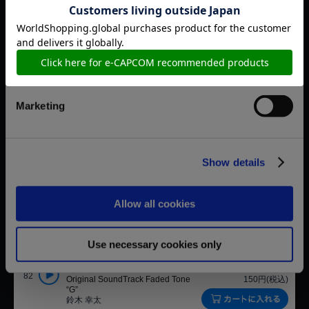
Preferences
【単曲】DEVIL MAY CRY 5
00:03:20 33.9 MB
78
Original SoundTrack Piece of
150円(税込)
Cake
Statistics
前馬 宏充
【単曲】DEVIL MAY CRY 5
00:02:21 24.0 MB
79
Original SoundTrack Same Old，
150円(税込)
Marketing
Same Old
前馬 宏充
【単曲】DEVIL MAY CRY 5
0:00:50 8.68 MB
80
Original SoundTrack Sick！
150円(税込)
Show details
前馬 宏充
Allow all cookies
【単曲】DEVIL MAY CRY 5
00:03:04 31.3 MB
81
Original SoundTrack 3 Goddamn
150円(税込)
Hags
前馬 宏充
Use necessary cookies only
【単曲】DEVIL MAY CRY 5
00:01:35 16.2 MB
82
Original SoundTrack Faded Tone
150円(税込)
“G”
鈴木 幸太