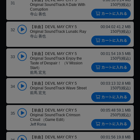
【単曲】DEVIL MAY CRY 5
0:00:36 6.24 MB
31
Original SoundTrack A Date With
150円(税込)
Corruption
寺山 善也
【単曲】DEVIL MAY CRY 5
00:04:02 41.2 MB
32
Original SoundTrack Lunatic Ray
150円(税込)
寺山 善也
【単曲】DEVIL MAY CRY 5
00:01:54 19.5 MB
33
Original SoundTrack Enjoy the
150円(税込)
Taste of Despair！ （V Mission
Start）
前馬 宏充
【単曲】DEVIL MAY CRY 5
00:03:13 32.8 MB
34
Original SoundTrack Wave Street
150円(税込)
前馬 宏充
【単曲】DEVIL MAY CRY 5
00:05:48 59.1 MB
35
Original SoundTrack Crimson
250円(税込)
Cloud （Game Edit）
Jeff Rona
【単曲】DEVIL MAY CRY 5
00:01:56 19.8 MB