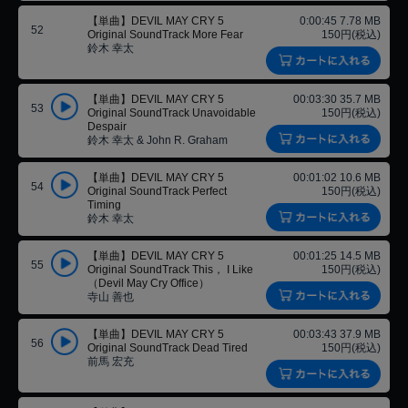
【単曲】DEVIL MAY CRY 5
0:00:45 7.78 MB
52
Original SoundTrack More Fear
150円(税込)
鈴木 幸太
【単曲】DEVIL MAY CRY 5
00:03:30 35.7 MB
53
Original SoundTrack Unavoidable
150円(税込)
Despair
鈴木 幸太 & John R. Graham
【単曲】DEVIL MAY CRY 5
00:01:02 10.6 MB
54
Original SoundTrack Perfect
150円(税込)
Timing
鈴木 幸太
【単曲】DEVIL MAY CRY 5
00:01:25 14.5 MB
55
Original SoundTrack This， I Like
150円(税込)
（Devil May Cry Office）
寺山 善也
【単曲】DEVIL MAY CRY 5
00:03:43 37.9 MB
56
Original SoundTrack Dead Tired
150円(税込)
前馬 宏充