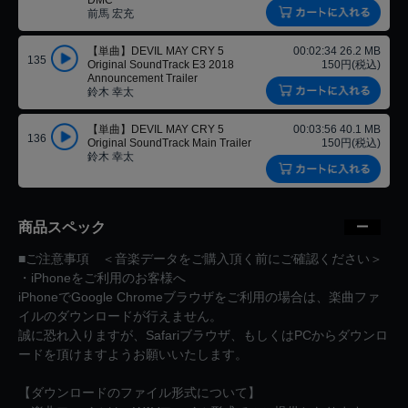
DMC
前馬 宏充
【単曲】DEVIL MAY CRY 5
00:02:34 26.2 MB
135
Original SoundTrack E3 2018
150円(税込)
Announcement Trailer
鈴木 幸太
【単曲】DEVIL MAY CRY 5
00:03:56 40.1 MB
136
Original SoundTrack Main Trailer
150円(税込)
鈴木 幸太
商品スペック
■ご注意事項 ＜音楽データをご購入頂く前にご確認ください＞
・iPhoneをご利用のお客様へ
iPhoneでGoogle Chromeブラウザをご利用の場合は、楽曲ファ
イルのダウンロードが行えません。
誠に恐れ入りますが、Safariブラウザ、もしくはPCからダウンロ
ードを頂けますようお願いいたします。
【ダウンロードのファイル形式について】