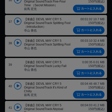
36
Original SoundTrack Five-Four
150円(税込)
Time （Secret Mission）
前馬 宏充
【単曲】DEVIL MAY CRY 5
00:01:02 10.7 MB
37
Original SoundTrack Splitting Fool
150円(税込)
（Introduction）
寺山 善也
【単曲】DEVIL MAY CRY 5
00:03:10 32.4 MB
38
Original SoundTrack Splitting Fool
150円(税込)
寺山 善也
【単曲】DEVIL MAY CRY 5
0:00:35 6.01 MB
39
Original SoundTrack Lucky Fall
150円(税込)
寺山 善也
【単曲】DEVIL MAY CRY 5
00:04:46 48.7 MB
40
Original SoundTrack It’s Kind of
150円(税込)
Chilly
前馬 宏充
【単曲】DEVIL MAY CRY 5
00:04:03 41.2 MB
41
Original SoundTrack Abyssal
150円(税込)