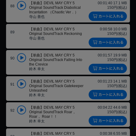
【単曲】DEVIL MAY CRY 5
00:01:40 17.1 MB
88
Original SoundTrack Diabolical
150円(税込)
Incantation （Chaotic Ver．）
寺山 善也
【単曲】DEVIL MAY CRY 5
0:00:58 10.0 MB
89
Original SoundTrack Reckoning
150円(税込)
寺山 善也
【単曲】DEVIL MAY CRY 5
00:01:57 19.9 MB
90
Original SoundTrack Falling Into
150円(税込)
the Crevice
鈴木 幸太
【単曲】DEVIL MAY CRY 5
00:01:23 14.1 MB
91
Original SoundTrack Gatekeeper
150円(税込)
Unleashed
鈴木 幸太
【単曲】DEVIL MAY CRY 5
00:04:22 44.6 MB
92
Original SoundTrack Roar，
150円(税込)
Roar， Roar！！
鈴木 幸太
【単曲】DEVIL MAY CRY 5
0:00:38 6.55 MB