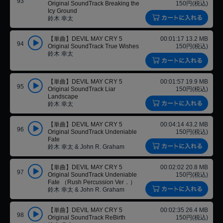
93
Original SoundTrack Breaking the
150円(税込)
Icy Ground
鈴木 幸太
【単曲】DEVIL MAY CRY 5
00:01:17 13.2 MB
94
Original SoundTrack True Wishes
150円(税込)
鈴木 幸太
【単曲】DEVIL MAY CRY 5
00:01:57 19.9 MB
95
Original SoundTrack Liar
150円(税込)
Landscape
鈴木 幸太
【単曲】DEVIL MAY CRY 5
00:04:14 43.2 MB
96
Original SoundTrack Undeniable
150円(税込)
Fate
鈴木 幸太 & John R. Graham
【単曲】DEVIL MAY CRY 5
00:02:02 20.8 MB
97
Original SoundTrack Undeniable
150円(税込)
Fate （Rush Percussion Ver．）
鈴木 幸太 & John R. Graham
【単曲】DEVIL MAY CRY 5
00:02:35 26.4 MB
98
Original SoundTrack ReBirth
150円(税込)