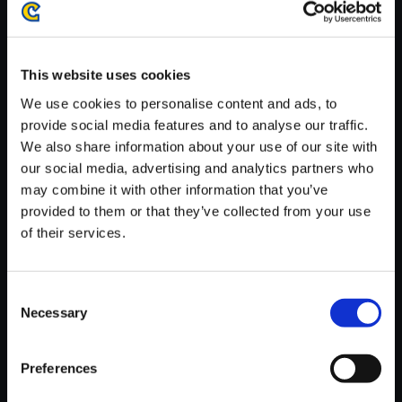
がかかる場合がございます。
※ご購入いただいたファイルのダウンロードの際には、通信環境
が安定しているWifi環境でお試しください。
This website uses cookies
We use cookies to personalise content and ads, to
provide social media features and to analyse our traffic.
We also share information about your use of our site with
our social media, advertising and analytics partners who
【単曲】DEVIL MAY CRY 5 Ori
may combine it with other information that you’ve
ginal SoundTrack Devil Trigge
provided to them or that they’ve collected from your use
r （Devil Shocker Remix）
of their services.
150円
(税込)
7ポイント付与
Consent
Necessary
Selection
Preferences