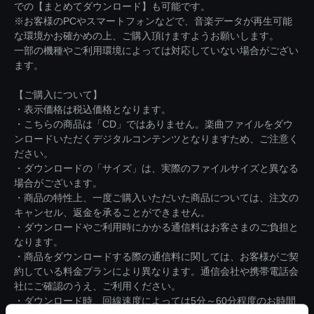
での【まとめてダウンロード】も可能です。
※お客様のPCやスマートフォンなどで、音楽データが再生可能
な環境かお確かめの上、ご購入頂けますようお願いします。
一部の機種やご利用環境によっては対応していない場合がござい
ます。
【ご購入について】
・表示価格は税込価格となります。
・こちらの商品は「CD」ではありません。楽曲ファイルをダウ
ンロードいただくデジタルコンテンツとなりますため、ご注意く
ださい。
・ダウンロードの「サイズ」は、実際のファイルサイズと異なる
場合がございます。
・商品の特性上、一度ご購入いただいた商品については、注文の
キャンセル、返金を承ることができません。
・ダウンロードやご利用時にかかる通信料はお客さまのご負担と
なります。
・商品をダウンロードする際の通信料に関しては、お客様がご契
約している料金プランにより異なります。通信会社や携帯電話会
社にご確認のうえ、ご利用ください。
・ダウンロード時、回線速度によっては5分～60分程度のお時間