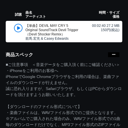
曲名
時間・サイズ
試聴
アーティスト
価格
【単曲】DEVIL MAY CRY 5
00:02:40 27.2 MB
Original SoundTrack Devil Trigger
150円(税込)
（Devil Shocker Remix）
前馬 宏充 & Casey Edwards
商品スペック
■ご注意事項 ＜音楽データをご購入頂く前にご確認ください＞
・iPhoneをご利用のお客様へ
iPhoneでGoogle Chromeブラウザをご利用の場合は、楽曲ファ
イルのダウンロードが行えません。
誠に恐れ入りますが、Safariブラウザ、もしくはPCからダウンロ
ードを頂けますようお願いいたします。
【ダウンロードのファイル形式について】
・楽曲ファイルは、WAVファイル形式でのご提供となります。
※アルバムでご購入された場合のみ、WAVファイル形式での1曲
毎のダウンロードだけでなく、MP3ファイル形式のZIPファイル