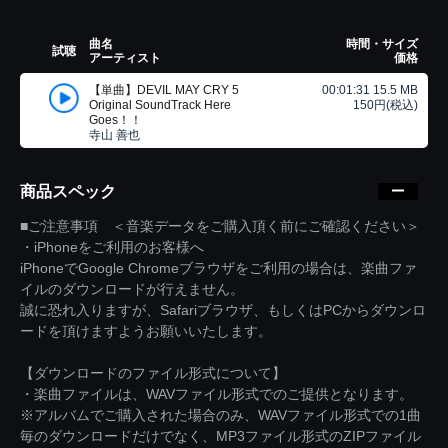
曲名
時間・サイズ
試聴
アーティスト
価格
【単曲】DEVIL MAY CRY 5
00:01:31 15.5 MB
Original SoundTrack Here
150円(税込)
Goes！！
寺山 善也
商品スペック
■ご注意事項 ＜音楽データをご購入頂く前にご確認ください＞
・iPhoneをご利用のお客様へ
iPhoneでGoogle Chromeブラウザをご利用の場合は、楽曲ファ
イルのダウンロードが行えません。
誠に恐れ入りますが、Safariブラウザ、もしくはPCからダウンロ
ードを頂けますようお願いいたします。
【ダウンロードのファイル形式について】
・楽曲ファイルは、WAVファイル形式でのご提供となります。
※アルバムでご購入された場合のみ、WAVファイル形式での1曲
毎のダウンロードだけでなく、MP3ファイル形式のZIPファイル