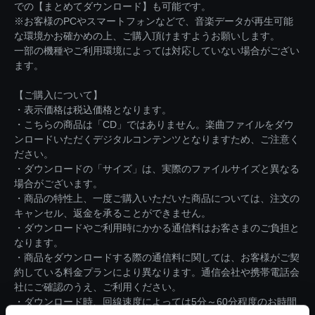
での【まとめてダウンロード】も可能です。
※お客様のPCやスマートフォンなどで、音楽データが再生可能
な環境かお確かめの上、ご購入頂けますようお願いします。
一部の機種やご利用環境によっては対応していない場合がござい
ます。
【ご購入について】
・表示価格は税込価格となります。
・こちらの商品は「CD」ではありません。楽曲ファイルをダウ
ンロードいただくデジタルコンテンツとなりますため、ご注意く
ださい。
・ダウンロードの「サイズ」は、実際のファイルサイズと異なる
場合がございます。
・商品の特性上、一度ご購入いただいた商品については、注文の
キャンセル、返金を承ることができません。
・ダウンロードやご利用時にかかる通信料はお客さまのご負担と
なります。
・商品をダウンロードする際の通信料に関しては、お客様がご契
約している料金プランにより異なります。通信会社や携帯電話会
社にご確認のうえ、ご利用ください。
・ダウンロード時、回線速度によっては5分～60分程度のお時間