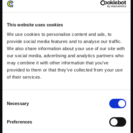
がかかる場合がございます。
※ご購入いただいたファイルのダウンロードの際には、通信環境
が安定しているWifi環境でお試しください。
This website uses cookies
We use cookies to personalise content and ads, to
provide social media features and to analyse our traffic.
We also share information about your use of our site with
our social media, advertising and analytics partners who
【単曲】DEVIL MAY CRY 5 Ori
may combine it with other information that you’ve
ginal SoundTrack Here Goe
provided to them or that they’ve collected from your use
s！！
of their services.
150円
(税込)
7ポイント付与
Consent
Necessary
Selection
Preferences