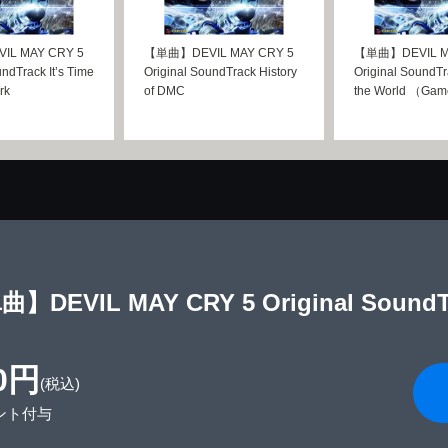
L MAY CRY 5
【単曲】DEVIL MAY CRY 5
【単曲】DEVIL M
undTrack It’s Time
Original SoundTrack History
Original SoundTr
rk
of DMC
the World （Ga
】DEVIL MAY CRY 5 Original SoundTrac
0円
(税込)
ント付与