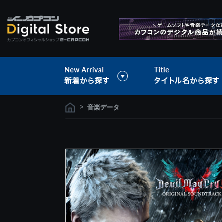
>
音楽データ