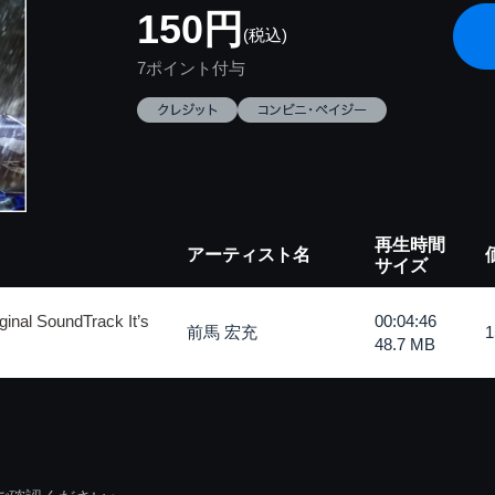
150円
(税込)
7ポイント付与
再生時間
アーティスト名
サイズ
al SoundTrack It’s
00:04:46
前馬 宏充
48.7 MB