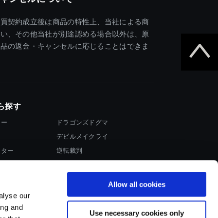
売買契約成立後は商品の特性上、当社による商
違い、その他当社が別途認める場合以外は、原
商品の返金・キャンセルに応じることはできま
ら探す
ター
ドラゴンズドグマ
デビルメイクライ
イター
逆転裁判
大神
Allow all cookies
alyse our
ing and
Use necessary cookies only