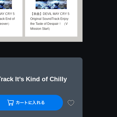
AY CRY 5
【単曲】DEVIL MAY CRY 5
ack End of
Original SoundTrack Enjoy
meover）
the Taste of Despair！ （V
Mission Start）
k It’s Kind of Chilly