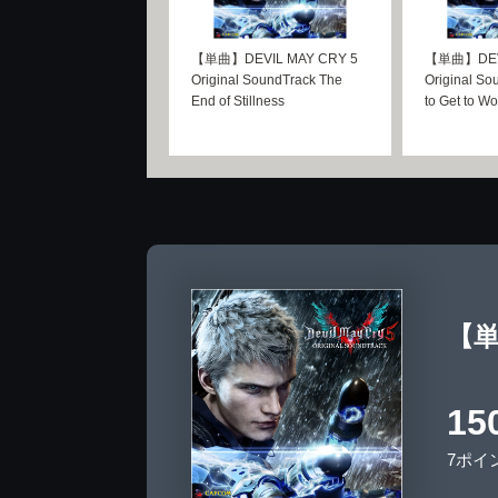
【単曲】DEVIL MAY CRY 5
【単曲】DEVI
Original SoundTrack The
Original So
End of Stillness
to Get to Wo
【単曲
15
7ポイ