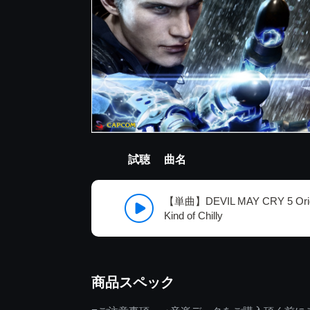
試聴
曲名
【単曲】DEVIL MAY CRY 5 Origin
Kind of Chilly
商品スペック