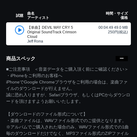
曲名
時間・サイズ
試聴
アーティスト
価格
【単曲】DEVIL MAY CRY 5
00:04:49 49.0 MB
Original SoundTrack Crimson
250円(税込)
Cloud
Jeff Rona
商品スペック
■ご注意事項 ＜音楽データをご購入頂く前にご確認ください＞
・iPhoneをご利用のお客様へ
iPhoneでGoogle Chromeブラウザをご利用の場合は、楽曲ファ
イルのダウンロードが行えません。
誠に恐れ入りますが、Safariブラウザ、もしくはPCからダウンロ
ードを頂けますようお願いいたします。
【ダウンロードのファイル形式について】
・楽曲ファイルは、WAVファイル形式でのご提供となります。
※アルバムでご購入された場合のみ、WAVファイル形式での1曲
毎のダウンロードだけでなく、MP3ファイル形式のZIPファイル