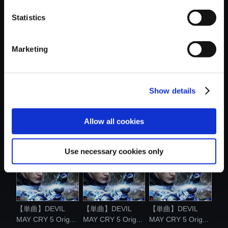
おすすめ商品
Statistics
Marketing
Show details
【アルバム】
【単曲】DEVIL
【単曲】DEVIL
DEVIL MAY CRY 5
MAY CRY 5 Orig...
MAY CRY 5 Orig...
...
Allow all cookies
Use necessary cookies only
【単曲】DEVIL
【単曲】DEVIL
【単曲】DEVIL
MAY CRY 5 Orig...
MAY CRY 5 Orig...
MAY CRY 5 Orig...