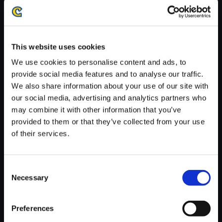
がかかる場合がございます。
※ご購入いただいたファイルのダウンロードの際には、通信環境
が安定しているWifi環境でお試しください。
This website uses cookies
We use cookies to personalise content and ads, to
provide social media features and to analyse our traffic.
We also share information about your use of our site with
【単曲】DEVIL MAY CRY 5 Ori
our social media, advertising and analytics partners who
ginal SoundTrack Crimson Clo
may combine it with other information that you’ve
ud
provided to them or that they’ve collected from your use
of their services.
250円
(税込)
12ポイント付与
Consent
Necessary
Selection
Preferences