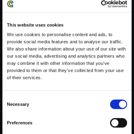
がかかる場合がございます。
※ご購入いただいたファイルのダウンロードの際には、通信環境
が安定しているWifi環境でお試しください。
This website uses cookies
We use cookies to personalise content and ads, to
provide social media features and to analyse our traffic.
We also share information about your use of our site with
our social media, advertising and analytics partners who
【単曲】DEVIL MAY CRY 5 Ori
may combine it with other information that you’ve
ginal SoundTrack Anarchy In
provided to them or that they’ve collected from your use
The U．W． （DMC5 Remix）
of their services.
150円
(税込)
7ポイント付与
Consent
Necessary
Selection
Preferences