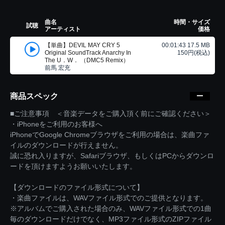
曲名
時間・サイズ
試聴
アーティスト
価格
【単曲】DEVIL MAY CRY 5
00:01:43 17.5 MB
Original SoundTrack Anarchy In
150円(税込)
The U．W． （DMC5 Remix）
前馬 宏充
商品スペック
■ご注意事項 ＜音楽データをご購入頂く前にご確認ください＞
・iPhoneをご利用のお客様へ
iPhoneでGoogle Chromeブラウザをご利用の場合は、楽曲ファ
イルのダウンロードが行えません。
誠に恐れ入りますが、Safariブラウザ、もしくはPCからダウンロ
ードを頂けますようお願いいたします。
【ダウンロードのファイル形式について】
・楽曲ファイルは、WAVファイル形式でのご提供となります。
※アルバムでご購入された場合のみ、WAVファイル形式での1曲
毎のダウンロードだけでなく、MP3ファイル形式のZIPファイル