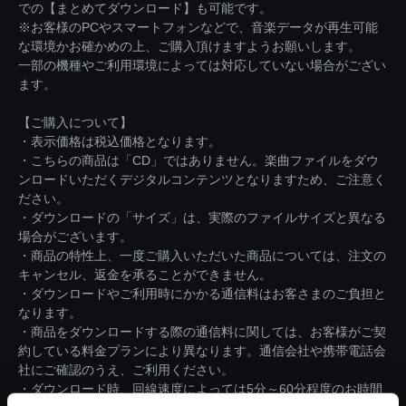
での【まとめてダウンロード】も可能です。
※お客様のPCやスマートフォンなどで、音楽データが再生可能
な環境かお確かめの上、ご購入頂けますようお願いします。
一部の機種やご利用環境によっては対応していない場合がござい
ます。
【ご購入について】
・表示価格は税込価格となります。
・こちらの商品は「CD」ではありません。楽曲ファイルをダウ
ンロードいただくデジタルコンテンツとなりますため、ご注意く
ださい。
・ダウンロードの「サイズ」は、実際のファイルサイズと異なる
場合がございます。
・商品の特性上、一度ご購入いただいた商品については、注文の
キャンセル、返金を承ることができません。
・ダウンロードやご利用時にかかる通信料はお客さまのご負担と
なります。
・商品をダウンロードする際の通信料に関しては、お客様がご契
約している料金プランにより異なります。通信会社や携帯電話会
社にご確認のうえ、ご利用ください。
・ダウンロード時、回線速度によっては5分～60分程度のお時間