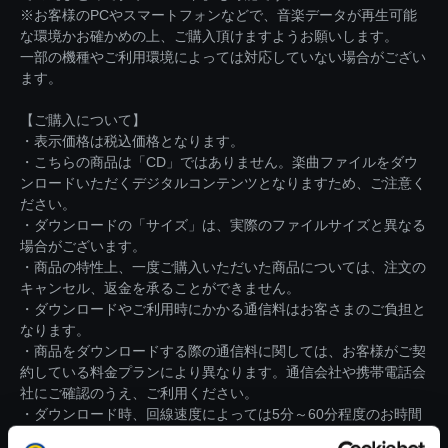
※お客様のPCやスマートフォンなどで、音楽データが再生可能
な環境かお確かめの上、ご購入頂けますようお願いします。
一部の機種やご利用環境によっては対応していない場合がござい
ます。
【ご購入について】
・表示価格は税込価格となります。
・こちらの商品は「CD」ではありません。楽曲ファイルをダウ
ンロードいただくデジタルコンテンツとなりますため、ご注意く
ださい。
・ダウンロードの「サイズ」は、実際のファイルサイズと異なる
場合がございます。
・商品の特性上、一度ご購入いただいた商品については、注文の
キャンセル、返金を承ることができません。
・ダウンロードやご利用時にかかる通信料はお客さまのご負担と
なります。
・商品をダウンロードする際の通信料に関しては、お客様がご契
約している料金プランにより異なります。通信会社や携帯電話会
社にご確認のうえ、ご利用ください。
・ダウンロード時、回線速度によっては5分～60分程度のお時間
がかかる場合がございます。