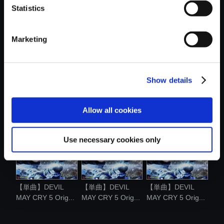
Statistics
おすすめ商品
Marketing
Show details
【単曲】DEVIL
【単曲】DEVIL
【単曲】DEVIL
MAY CRY 5 Orig...
MAY CRY 5 Orig...
MAY CRY 5 Orig...
Allow all cookies
Use necessary cookies only
【単曲】DEVIL
【単曲】DEVIL
【単曲】DEVIL
MAY CRY 5 Orig...
MAY CRY 5 Orig...
MAY CRY 5 Orig...