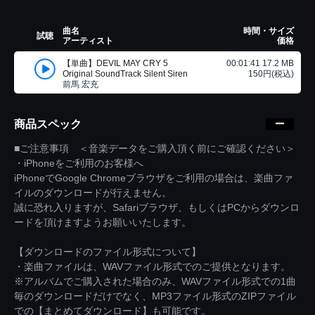
曲名
時間・サイズ
試聴
アーティスト
価格
【単曲】DEVIL MAY CRY 5
00:01:41 17.2 MB
Original SoundTrack Silent Siren
150円(税込)
前馬 宏充
商品スペック
■ご注意事項 ＜音楽データをご購入頂く前にご確認ください＞
・iPhoneをご利用のお客様へ
iPhoneでGoogle Chromeブラウザをご利用の場合は、楽曲ファ
イルのダウンロードが行えません。
誠に恐れ入りますが、Safariブラウザ、もしくはPCからダウンロ
ードを頂けますようお願いいたします。
【ダウンロードのファイル形式について】
・楽曲ファイルは、WAVファイル形式でのご提供となります。
※アルバムでご購入された場合のみ、WAVファイル形式での1曲
毎のダウンロードだけでなく、MP3ファイル形式のZIPファイル
での【まとめてダウンロード】も可能です。