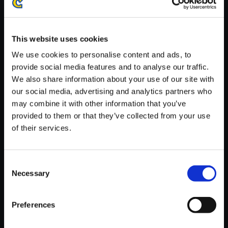
※ご購入いただいたファイルのダウンロードの際には、通信環境
が安定しているWifi環境でお試しください。
This website uses cookies
We use cookies to personalise content and ads, to
provide social media features and to analyse our traffic.
We also share information about your use of our site with
【単曲】DEVIL MAY CRY 5 Ori
our social media, advertising and analytics partners who
ginal SoundTrack Silent Siren
may combine it with other information that you’ve
provided to them or that they’ve collected from your use
150円
(税込)
of their services.
7ポイント付与
Consent
Necessary
Selection
Preferences