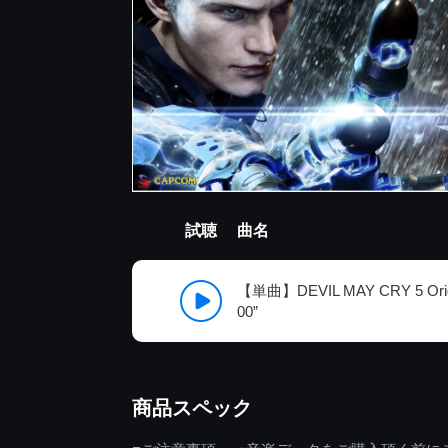
試聴
曲名
【単曲】DEVIL MAY CRY 5 Origi
00”
商品スペック