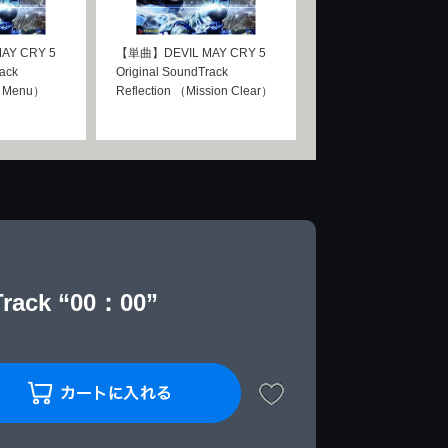
AY CRY 5
【単曲】DEVIL MAY CRY 5
rack
Original SoundTrack
 Menu）
Reflection （Mission Clear）
rack “00：00”