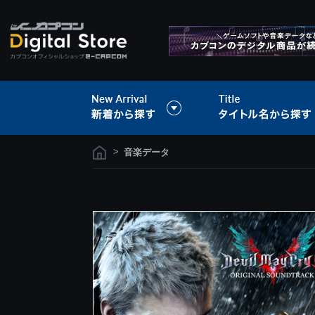
>
音楽データ