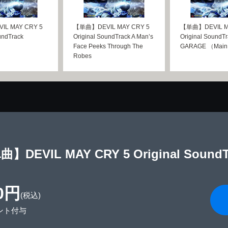
L MAY CRY 5
【単曲】DEVIL MAY CRY 5
【単曲】DEVIL M
undTrack
Original SoundTrack A Man’s
Original SoundT
Face Peeks Through The
GARAGE （Main
Robes
】DEVIL MAY CRY 5 Original SoundT
0円
(税込)
ント付与