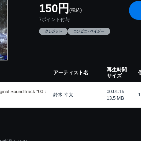
150円
(税込)
7ポイント付与
再生時間
アーティスト名
サイズ
nal SoundTrack “00：
00:01:19
鈴木 幸太
13.5 MB