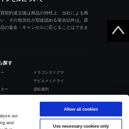
売買契約成立後は商品の特性上、当社による商
違い、その他当社が別途認める場合以外は、原
商品の返金・キャンセルに応じることはできま
ら探す
ター
ドラゴンズドグマ
デビルメイクライ
イター
逆転裁判
大神
Allow all cookies
alyse our
ing and
Use necessary cookies only