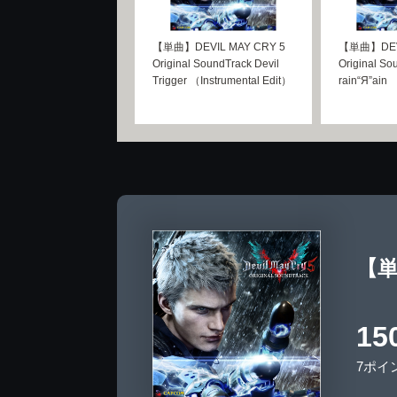
【単曲】DEVIL MAY CRY 5
【単曲】DEVI
Original SoundTrack Devil
Original So
Trigger （Instrumental Edit）
rain“Я”ain
【単曲
15
7ポイ