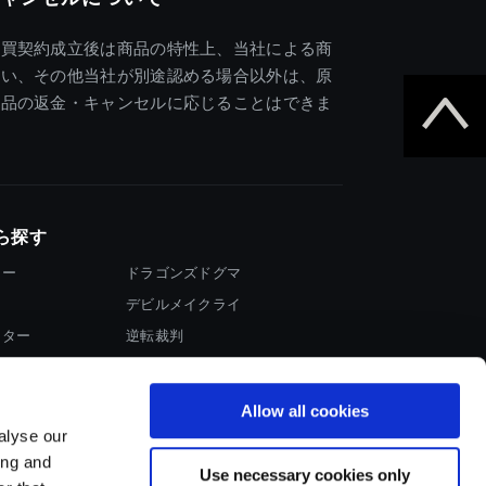
売買契約成立後は商品の特性上、当社による商
違い、その他当社が別途認める場合以外は、原
商品の返金・キャンセルに応じることはできま
ら探す
ター
ドラゴンズドグマ
デビルメイクライ
イター
逆転裁判
大神
Allow all cookies
alyse our
ing and
Use necessary cookies only