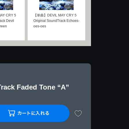
AY CRY 5
【単曲】DEVIL MAY CRY 5
ack Devil
Original SoundTrack Echoes-
creen
oes-oes
ack Faded Tone “A”