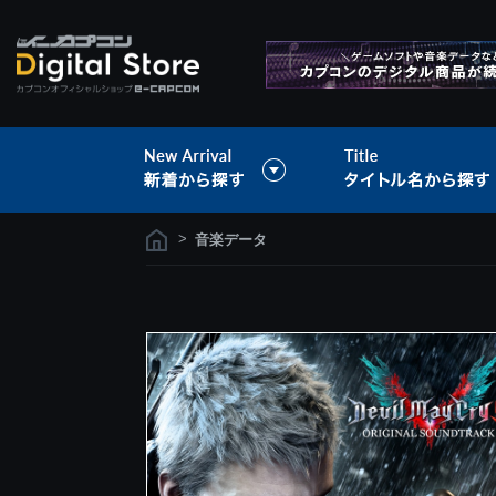
>
音楽データ