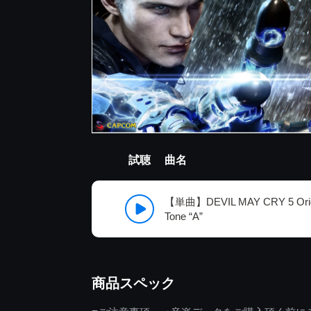
試聴
曲名
【単曲】DEVIL MAY CRY 5 Origi
Tone “A”
商品スペック