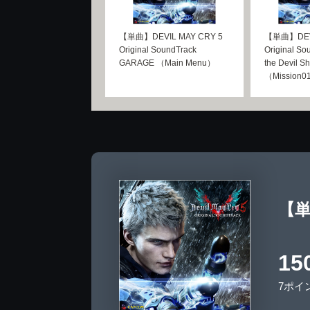
【単曲】DEVIL MAY CRY 5
【単曲】DEVI
Original SoundTrack
Original So
GARAGE （Main Menu）
the Devil S
（Mission01
【単曲
15
7ポイ