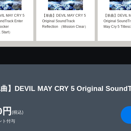
L MAY CRY 5
【単曲】DEVIL MAY CRY 5
【単曲】DEVIL M
undTrack Enter
Original SoundTrack
Original SoundTr
hocker
Reflection （Mission Clear）
May Cry 5 Titles
 Start）
】DEVIL MAY CRY 5 Original SoundTr
0円
(税込)
ント付与