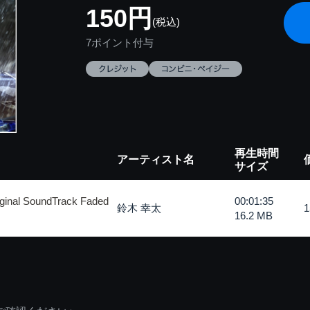
150円
(税込)
7ポイント付与
再生時間
アーティスト名
サイズ
nal SoundTrack Faded
00:01:35
鈴木 幸太
16.2 MB