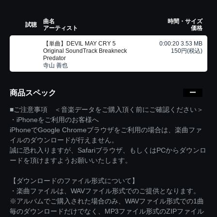
曲名
時間・サイズ
試聴
アーティスト
価格
【単曲】DEVIL MAY CRY 5
0:00:20 3.53 MB
Original SoundTrack Breakneck
150円(税込)
Predator
寺山 善也
商品スペック
■ご注意事項 ＜音楽データをご購入頂く前にご確認ください＞
・iPhoneをご利用のお客様へ
iPhoneでGoogle Chromeブラウザをご利用の場合は、楽曲ファ
イルのダウンロードが行えません。
誠に恐れ入りますが、Safariブラウザ、もしくはPCからダウンロ
ードを頂けますようお願いいたします。
【ダウンロードのファイル形式について】
・楽曲ファイルは、WAVファイル形式でのご提供となります。
※アルバムでご購入された場合のみ、WAVファイル形式での1曲
毎のダウンロードだけでなく、MP3ファイル形式のZIPファイル