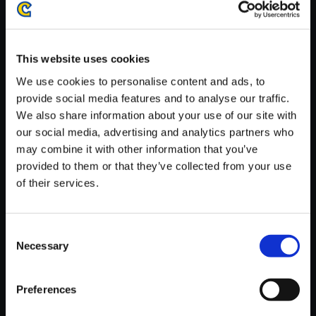
がかかる場合がございます。
※ご購入いただいたファイルのダウンロードの際には、通信環境
が安定しているWifi環境でお試しください。
This website uses cookies
We use cookies to personalise content and ads, to
provide social media features and to analyse our traffic.
We also share information about your use of our site with
our social media, advertising and analytics partners who
【単曲】DEVIL MAY CRY 5 Ori
may combine it with other information that you’ve
ginal SoundTrack Breakneck
provided to them or that they’ve collected from your use
Predator
of their services.
150円
(税込)
7ポイント付与
Consent
Necessary
Selection
Preferences