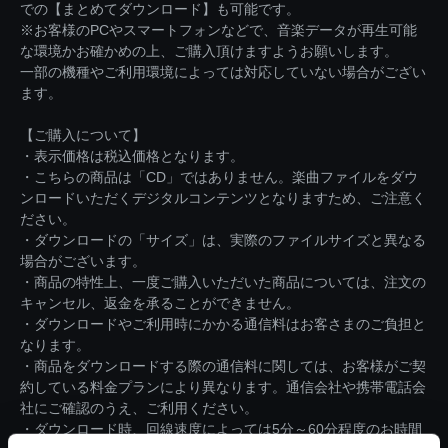
での【まとめてダウンロード】も可能です。
※お客様のPCやスマートフォンなどで、音楽データが再生可能
な環境かお確かめの上、ご購入頂けますようお願いします。
一部の機種やご利用環境によっては対応していない場合がござい
ます。
【ご購入について】
・表示価格は税込価格となります。
・こちらの商品は「CD」ではありません。楽曲ファイルをダウ
ンロードいただくデジタルコンテンツとなりますため、ご注意く
ださい。
・ダウンロードの「サイズ」は、実際のファイルサイズと異なる
場合がございます。
・商品の特性上、一度ご購入いただいた商品については、注文の
キャンセル、返金を承ることができません。
・ダウンロードやご利用時にかかる通信料はお客さまのご負担と
なります。
・商品をダウンロードする際の通信料に関しては、お客様がご契
約している料金プランにより異なります。通信会社や携帯電話会
社にご確認のうえ、ご利用ください。
・ダウンロード時、回線速度によっては5分～60分程度のお時間