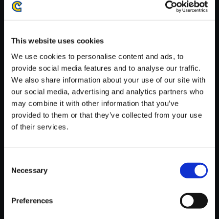
がかかる場合がございます。
※ご購入いただいたファイルのダウンロードの際には、通信環境
が安定しているWifi環境でお試しください。
This website uses cookies
We use cookies to personalise content and ads, to
provide social media features and to analyse our traffic.
We also share information about your use of our site with
our social media, advertising and analytics partners who
【単曲】DEVIL MAY CRY 5 Ori
may combine it with other information that you’ve
ginal SoundTrack Breakneck
provided to them or that they’ve collected from your use
Predator
of their services.
150円
(税込)
7ポイント付与
Consent
Necessary
Selection
Preferences