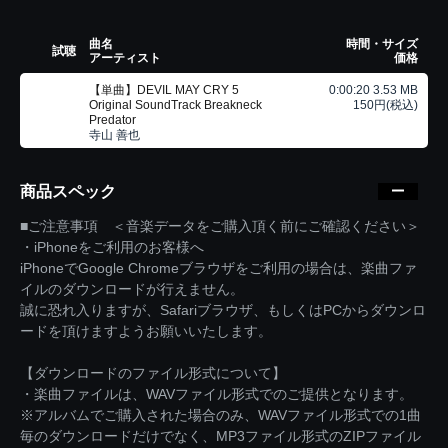
曲名
時間・サイズ
試聴
アーティスト
価格
【単曲】DEVIL MAY CRY 5
0:00:20 3.53 MB
Original SoundTrack Breakneck
150円(税込)
Predator
寺山 善也
商品スペック
■ご注意事項 ＜音楽データをご購入頂く前にご確認ください＞
・iPhoneをご利用のお客様へ
iPhoneでGoogle Chromeブラウザをご利用の場合は、楽曲ファ
イルのダウンロードが行えません。
誠に恐れ入りますが、Safariブラウザ、もしくはPCからダウンロ
ードを頂けますようお願いいたします。
【ダウンロードのファイル形式について】
・楽曲ファイルは、WAVファイル形式でのご提供となります。
※アルバムでご購入された場合のみ、WAVファイル形式での1曲
毎のダウンロードだけでなく、MP3ファイル形式のZIPファイル