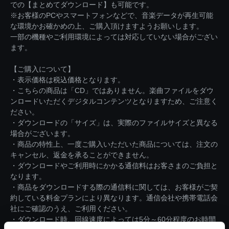
での【まとめてダウンロード】も可能です。
※お客様のPCやスマートフォンなどで、音楽データが再生可能
な環境かお確かめの上、ご購入頂けますようお願いします。
一部の機種やご利用環境によっては対応していない場合がござい
ます。
【ご購入について】
・表示価格は税込価格となります。
・こちらの商品は「CD」ではありません。楽曲ファイルをダウ
ンロードいただくデジタルコンテンツとなりますため、ご注意く
ださい。
・ダウンロードの「サイズ」は、実際のファイルサイズと異なる
場合がございます。
・商品の特性上、一度ご購入いただいた商品については、注文の
キャンセル、返金を承ることができません。
・ダウンロードやご利用時にかかる通信料はお客さまのご負担と
なります。
・商品をダウンロードする際の通信料に関しては、お客様がご契
約している料金プランにより異なります。通信会社や携帯電話会
社にご確認のうえ、ご利用ください。
・ダウンロード時、回線速度によっては5分～60分程度のお時間