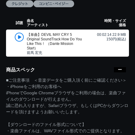
曲名
時間・サイズ
試聴
アーティスト
価格
【単曲】DEVIL MAY CRY 5
00:02:14 22.9 MB
Original SoundTrack How Do You
150円(税込)
Like This！ （Dante Mission
Start）
前馬 宏充
商品スペック
■ご注意事項 ＜音楽データをご購入頂く前にご確認ください＞
・iPhoneをご利用のお客様へ
iPhoneでGoogle Chromeブラウザをご利用の場合は、楽曲ファ
イルのダウンロードが行えません。
誠に恐れ入りますが、Safariブラウザ、もしくはPCからダウンロ
ードを頂けますようお願いいたします。
【ダウンロードのファイル形式について】
・楽曲ファイルは、WAVファイル形式でのご提供となります。