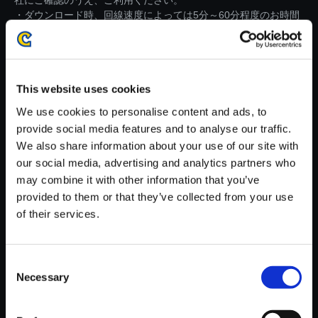
社にご確認のうえ、ご利用ください。
・ダウンロード時、回線速度によっては5分～60分程度のお時間
がかかる場合がございます。
※ご購入いただいたファイルのダウンロードの際には、通信環境
が安定しているWifi環境でお試しください。
This website uses cookies
We use cookies to personalise content and ads, to
provide social media features and to analyse our traffic.
We also share information about your use of our site with
our social media, advertising and analytics partners who
【単曲】DEVIL MAY CRY 5 Ori
may combine it with other information that you’ve
ginal SoundTrack How Do You
provided to them or that they’ve collected from your use
Like This！ （Dante Mission St
of their services.
art）
150円
(税込)
7ポイント付与
Consent
Necessary
Selection