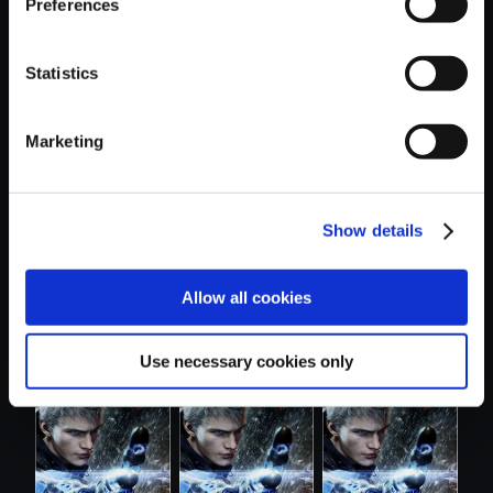
Preferences
Statistics
おすすめ商品
Marketing
Show details
【アルバム】
【単曲】DEVIL
【単曲】DEVIL
Allow all cookies
DEVIL MAY CRY 5
MAY CRY 5 Orig...
MAY CRY 5 Orig...
...
Use necessary cookies only