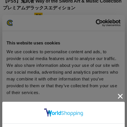
【PS5】鬼武者 Way of the Sword Art & Music Collection
プレミアムデラックスエディション
This website uses cookies
18,690円
(税込)
We use cookies to personalise content and ads, to
在庫：○ |934ポイント
provide social media features and to analyse our traffic.
お届け開始日：
2026/09/04
We also share information about your use of our site with
our social media, advertising and analytics partners who
【PS5】鬼武者 Way of the Sword Art & Music Collection
may combine it with other information that you’ve
通常版
provided to them or that they’ve collected from your use
of their services.
Consent
Necessary
Selection
16,690円
(税込)