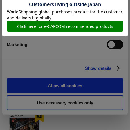
在庫：○ |834ポイント
Preferences
お届け開始日：
2026/09/04
Statistics
【PS5】鬼武者 Way of the Sword プレミアムデラックスエ
ディション
Marketing
Show details
10,990円
(税込)
在庫：○ |549ポイント
Allow all cookies
お届け開始日：
2026/09/04
Use necessary cookies only
【PS5】鬼武者 Way of the Sword 通常版