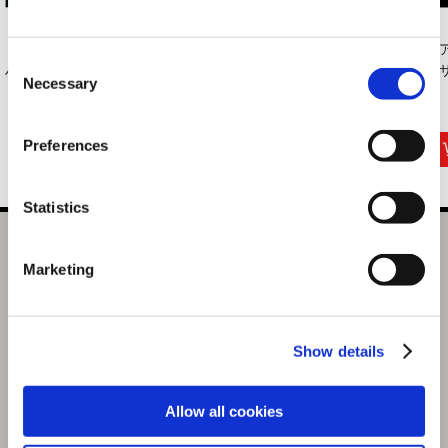
【アルバム】バイオ
【アルバム】バイオ
【アルバム】バイオ
【
Consent
ハザード 2 オリジ...
ハザード リベレー...
ハザード リベレー...
ハザ
Necessary
Selection
1,200円
2,100円
300円
(税込)
(税込)
(税込)
Preferences
Statistics
バイオハザード30周年 アクリルスタンドコレクション ク
Marketing
レア
選択中の商品
クレア（11月お届け分）
Show details
商品を選びなおす
1,760円
Allow all cookies
(税込)
88ポイント付与