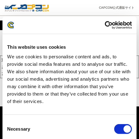
CAPCOM公式通販サイト
カート
This website uses cookies
We use cookies to personalise content and ads, to
現在、カートには商品が入っておりません。
provide social media features and to analyse our traffic.
お買い物を続けるには下の 「お買い物を続ける」 をクリックしてく
We also share information about your use of our site with
ださい。
our social media, advertising and analytics partners who
may combine it with other information that you’ve
provided to them or that they’ve collected from your use
of their services.
Consent
Necessary
Selection
PC版を表示する
©CAPCOM