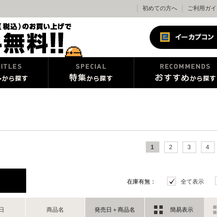
初めての方へ
ご利用ガイ
1
2
3
4
在庫有無：
全て表示
日
商品名
発売日＋商品名
簡易表示