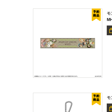
モ
M
モ