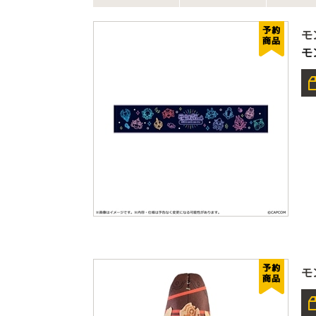
モ
モ
モ