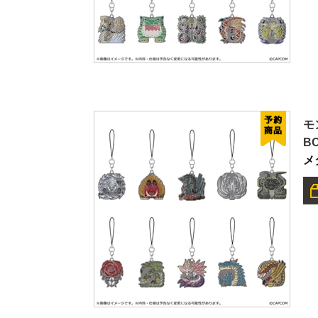
モ
B
メ