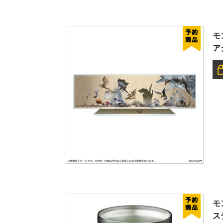
モ
ア
モ
ス