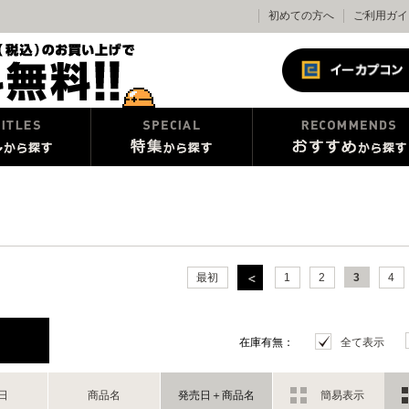
初めての方へ
ご利用ガイ
最初
1
2
3
4
在庫有無：
全て表示
日
商品名
発売日＋商品名
簡易表示