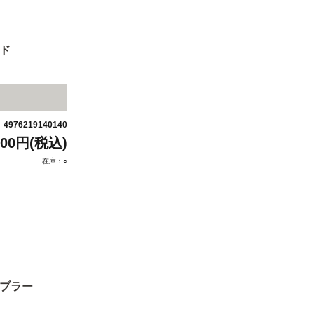
ド
4976219140140
：
300円(税込)
在庫：○
ンブラー