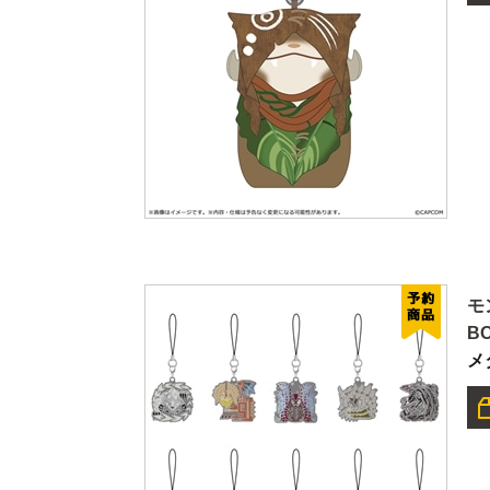
モ
B
メ