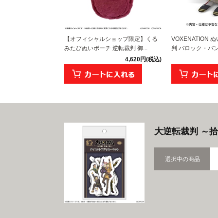
【オフィシャルショップ限定】くる
VOXENATION
みたぴぬいポーチ 逆転裁判 御...
判 バロック・バ
4,620円(税込)
大逆転裁判 ～
選択中の商品