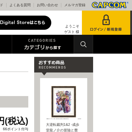
ド
よくある質問
お問い合わせ
メルマガ登録
ようこそ
ゲスト 様
0円(税込)
大逆転裁判1&2 -成歩
66ポイント付与
堂龍ノ介の冒險と覺