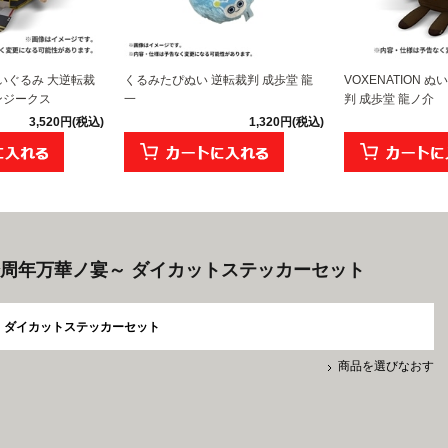
 ぬいぐるみ 大逆転裁
くるみたぴぬい 逆転裁判 成歩堂 龍
VOXENATION 
ンジークス
一
判 成歩堂 龍ノ介
3,520円(税込)
1,320円(税込)
拾周年万華ノ宴～ ダイカットステッカーセット
ダイカットステッカーセット
商品を選びなおす