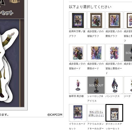
以下より選択してください
拾周年万華ノ宴
成歩堂龍ノ介の
成歩堂龍ノ介の
成歩堂
グラフ
冒險グラフ
覺悟グラフ
冒險と
フ
成歩堂龍ノ介の
成歩堂龍ノ介の
成歩堂龍ノ介の
成歩堂
冒險ボード
覺悟ボード
冒險と覺悟ボー
ド
御琴羽 寿沙都
シャーロック&
バンジークス
ジーナ
アイリス
イラストカード
アクリルスタン
ダイカットステ
セット
ドキーホルダー
ッカーセット