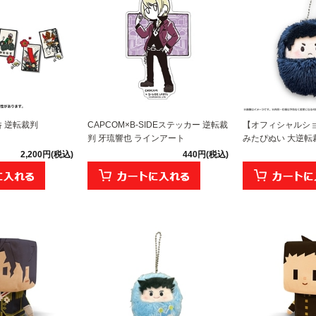
呑 逆転裁判
CAPCOM×B-SIDEステッカー 逆転裁
【オフィシャルシ
判 牙琉響也 ラインアート
みたぴぬい 大逆転裁
2,200円(税込)
440円(税込)