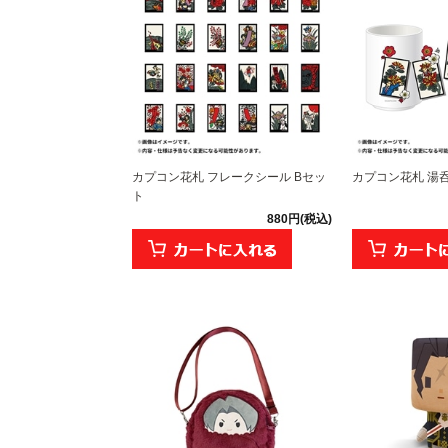
カプコン花札 フレークシール Bセッ
カプコン花札 湯
ト
880円(税込)