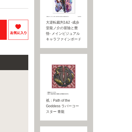
大逆転裁判1&2 -成歩
堂龍ノ介の冒險と覺
悟- メインビジュアル
キャラファインボード
祇：Path of the
Goddess ラバーコー
スター 青龍