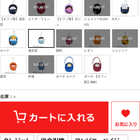
【オフィ限】成歩
エイダ・ウォン
【オフィ限】ボシ
ジェイミー(Color
A.K.I.
堂
ュ
10)
ルーク
成歩堂
御剣
レオン
ジェイミー
真田
伊達
ポーチ ルーク
ポーチ 【オフィ
限】御剣
在庫：○