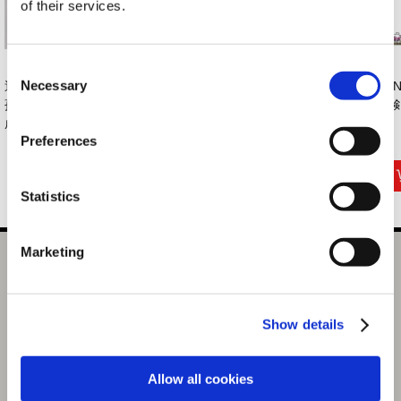
of their services.
Consent
Necessary
逆転裁判×卯三郎の
カプコン花札 湯呑
バッテンアクリルス
【
Selection
孫 コラボこけし
逆転裁判
タンド 逆転裁判
御剣
成...
456...
Preferences
6,050円
2,200円
1,320円
(税込)
(税込)
(税込)
Statistics
Marketing
くるみたぴぬい 逆転裁判 成歩堂 龍一
選択中の商品
成歩堂
Show details
商品を選びなおす
Allow all cookies
1,320円
(税込)