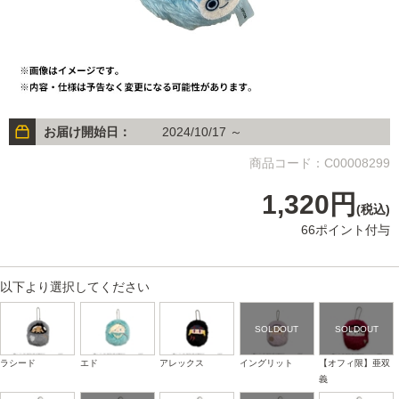
お届け開始日：
2024/10/17 ～
商品コード：C00008299
1,320円
(税込)
66ポイント付与
以下より選択してください
ラシード
エド
アレックス
イングリット
【オフィ限】亜双
義