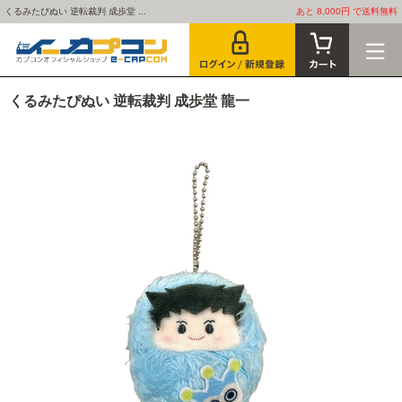
くるみたぴぬい 逆転裁判 成歩堂 ...
あと 8,000円 で送料無料
くるみたぴぬい 逆転裁判 成歩堂 龍一