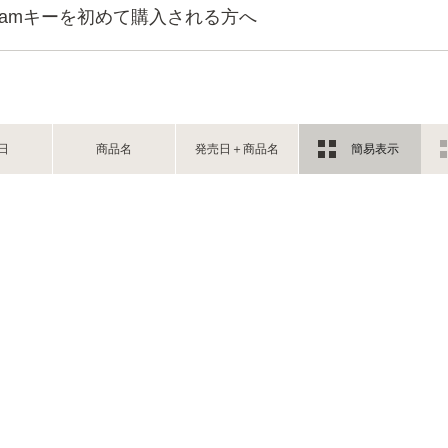
teamキーを初めて購入される方へ
日
商品名
発売日＋商品名
簡易表示