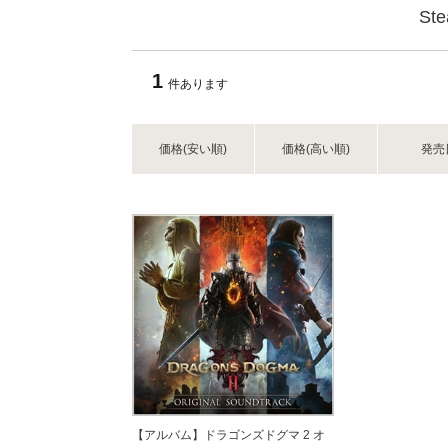
S
1
件あります
価格(安い順)
価格(高い順)
発売
【アルバム】ドラゴンズドグマ 2 オ