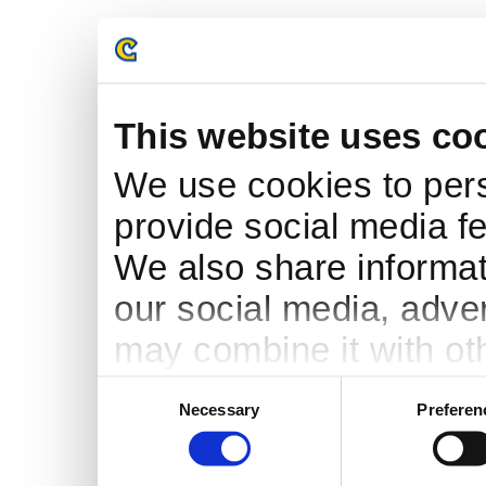
This website uses co
We use cookies to pers
provide social media fe
We also share informati
our social media, adve
may combine it with ot
to them or that they’ve
Consent
Necessary
Preferen
Selection
services.