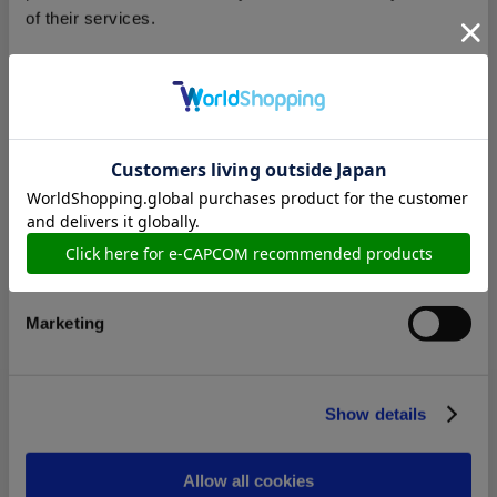
of their services.
3,300円
(税込)
在庫：× |165ポイント
Consent
お届け開始日：
2022/09/16 ～
Necessary
Selection
モンスターハンター×NEW ERAコラボTシャツ S
Preferences
Statistics
Marketing
8,470円
(税込)
在庫：△ |423ポイント
お届け開始日：
2022/05/30 ～
Show details
CAPCOM×B-SIDE LABELステッカー バイオハザード モロ
ー
Allow all cookies