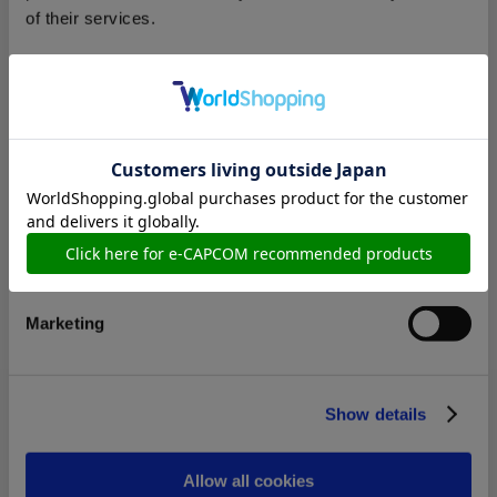
of their services.
3,300円
(税込)
在庫：× |165ポイント
Consent
お届け開始日：
2022/09/16 ～
Necessary
Selection
モンスターハンター×NEW ERAコラボTシャツ S
Preferences
Statistics
Marketing
8,470円
(税込)
在庫：△ |423ポイント
お届け開始日：
2022/05/30 ～
Show details
CAPCOM×B-SIDE LABELステッカー バイオハザード モロ
ー
Allow all cookies