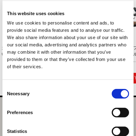
This website uses cookies
We use cookies to personalise content and ads, to
provide social media features and to analyse our traffic.
We also share information about your use of our site with
our social media, advertising and analytics partners who
カプコン花札 手ぬぐ
モンスターハンター
モンスターハンター
カ
may combine it with other information that you’ve
い 五光
20周年 1/1金（こ
20周年 アートミラ...
ビ
provided to them or that they’ve collected from your use
ん...
タ..
of their services.
1,650円
4,620円
7,700円
(税込)
(税込)
(税込)
Consent
Necessary
Selection
モンスターハンター デフォルメぬいぐるみ 祖龍 ミラボレア
Preferences
ス
4,400円
Statistics
(税込)