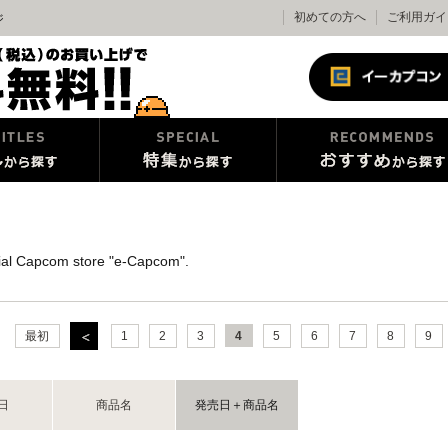
初めての方へ
ご利用ガイ
ジ
cial Capcom store "e-Capcom".
最初
1
2
3
4
5
6
7
8
9
日
商品名
発売日＋商品名