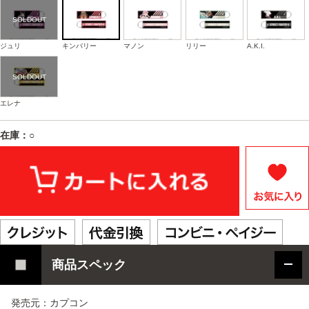
ジュリ
キンバリー
マノン
リリー
A.K.I.
エレナ
在庫：○
商品スペック
発売元：カプコン