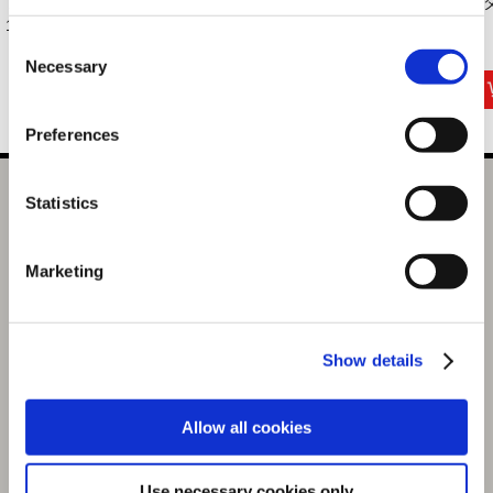
ファイター6 Years
ー6 amiiboカード ...
【ストリートファ
ルダ
1...
イ...
Consent
8,789円
2,970円
2,970円
(税込)
(税込)
(税込)
Necessary
Selection
Preferences
ストリートファイター6 フライトタグキーホルダー キンバ
Statistics
リー
選択中の商品
Marketing
キンバリー
商品を選びなおす
Show details
1,320円
(税込)
66ポイント付与
Allow all cookies
Use necessary cookies only