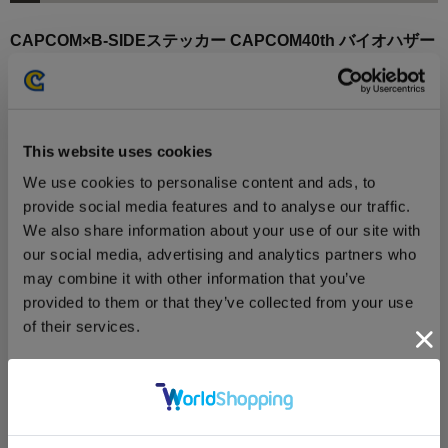
CAPCOM×B-SIDEステッカー CAPCOM40th バイオハザー
ド
This website uses cookies
We use cookies to personalise content and ads, to
440円
provide social media features and to analyse our traffic.
(税込)
在庫：× |22ポイント
We also share information about your use of our site with
our social media, advertising and analytics partners who
お届け開始日：
2023/12/07 ～
may combine it with other information that you’ve
provided to them or that they’ve collected from your use
祇：Path of the Goddess ステッカー 世代ミニキャラ
of their services.
Consent
Necessary
Selection