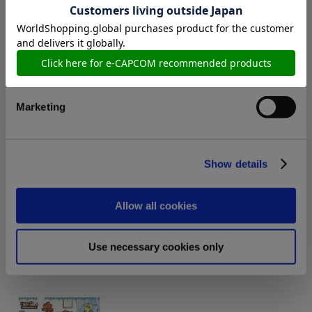
495円
(税込)
在庫：○ |24ポイント
Preferences
お届け開始日：
2024/10/17 ～
Statistics
祇：Path of the Goddess ステッカー 昼方の啓行
Marketing
Show details
495円
(税込)
在庫：○ |24ポイント
Allow all cookies
お届け開始日：
2024/10/17 ～
モンスターハンター モンでふぉ クリアファイル おうちテー
Use necessary cookies only
マ