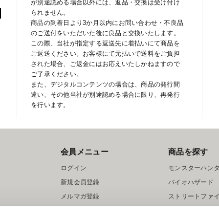
が別途認める場合以外には、返品・交換は受け付け
られません。
商品の到着日より3か月以内にお問い合わせ・不良品
のご送付をいただいた後に良品と交換いたします。
この際、当社が指定する返送先に着払いにて商品を
ご返送ください。お客様にて元払いで送料をご負担
された場合、ご返金にはお応えいたしかねますので
ご了承ください。
また、デジタルコンテンツの場合は、商品の発行間
違い、その他当社が別途認める場合に限り、再発行
を行います。
会員メニュー
商品を探す
ログイン
モンスターハン
新規会員登録
バイオハザード
メルマガ登録
ストリートファ
ロックマン