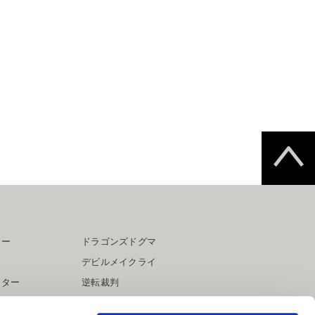
ター
ドラゴンズドグマ
デビルメイクライ
イター
逆転裁判
大神