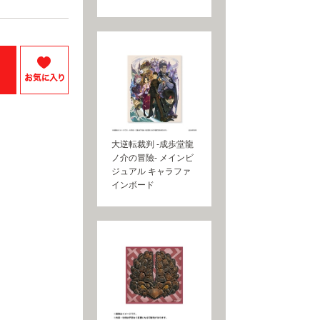
大逆転裁判 -成歩堂龍
ノ介の冒險- メインビ
ジュアル キャラファ
インボード