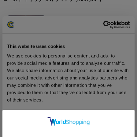
2,640円
(税込)
This website uses cookies
在庫：○ |132ポイント
We use cookies to personalise content and ads, to
お届け開始日：
2023/10/26 ～
provide social media features and to analyse our traffic.
We also share information about your use of our site with
逆転裁判456 王泥喜セレクション ジオラマアクリルスタン
our social media, advertising and analytics partners who
ド
may combine it with other information that you’ve
provided to them or that they’ve collected from your use
of their services.
Consent
2,640円
(税込)
Necessary
Selection
在庫：× |132ポイント