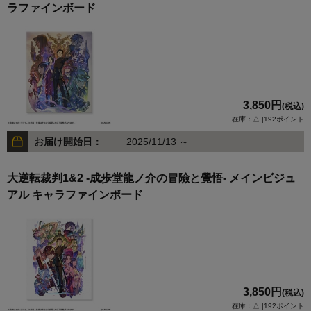
ラファインボード
3,850円
(税込)
在庫：△ |192ポイント
お届け開始日：
2025/11/13 ～
大逆転裁判1&2 -成歩堂龍ノ介の冒險と覺悟- メインビジュ
アル キャラファインボード
3,850円
(税込)
在庫：△ |192ポイント