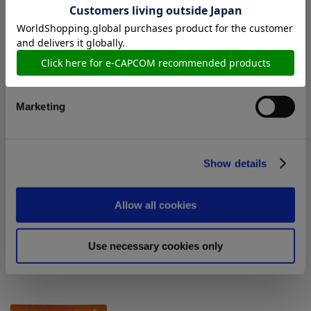
在庫：× |181ポイント
Preferences
お届け開始日：
2025/07/10 ～
カプコン ファイティング コレクション2 デスクマット
Statistics
CAPCOM FIGHTING Jam
Marketing
Show details
3,740円
(税込)
在庫：△ |187ポイント
Allow all cookies
お届け開始日：
2025/07/10 ～
Use necessary cookies only
カプコン ファイティング コレクション2 デスクマット スト
リートファイターZERO3↑