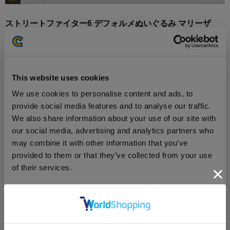
ストリートファイター6 デフォルメぬいぐるみ マリーザ
This website uses cookies
We use cookies to personalise content and ads, to
3,630円
(税込)
provide social media features and to analyse our traffic.
在庫：△ |181ポイント
We also share information about your use of our site with
お届け開始日：
2025/07/10 ～
our social media, advertising and analytics partners who
may combine it with other information that you’ve
ストリートファイター6 デフォルメぬいぐるみ マノン
provided to them or that they’ve collected from your use
of their services.
Consent
Necessary
Selection
3,630円
(税込)