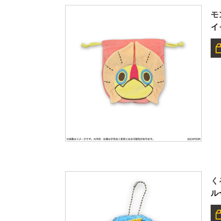
モ
イ
く
ル