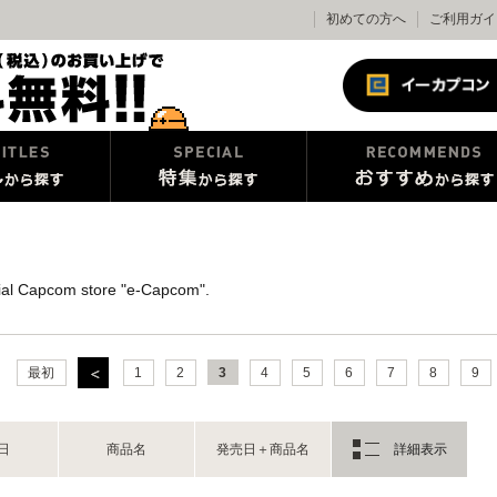
初めての方へ
ご利用ガイ
cial Capcom store "e-Capcom".
最初
1
2
3
4
5
6
7
8
9
日
商品名
発売日＋商品名
詳細表示