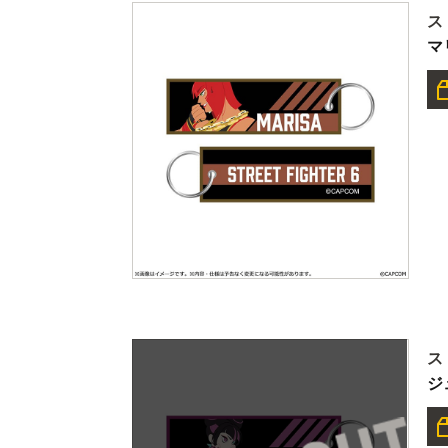
ス
マ
ス
ジ