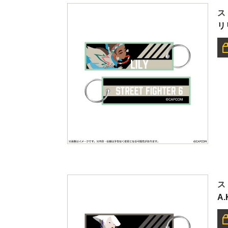
ス
リ
ス
A.K