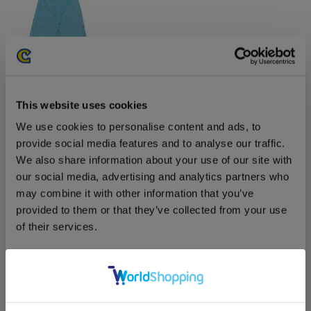
4,950円
(税込)
在庫：○ |247ポイント
お届け開始日：
2026/03/12 ～
This website uses cookies
ストリートファイター6 リーフェンのショルダーバッグ
We use cookies to personalise content and ads, to
provide social media features and to analyse our traffic.
We also share information about your use of our site with
our social media, advertising and analytics partners who
may combine it with other information that you’ve
provided to them or that they’ve collected from your use
4,950円
(税込)
of their services.
在庫：△ |247ポイント
お届け開始日：
2025/10/16 ～
Consent
バイオハザード30周年 ラクーンくんぬいぐるみ
Necessary
Selection