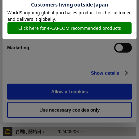
Preferences
Statistics
5,500円
(税込)
在庫：× |275ポイント
Marketing
お届け開始日：
2025/10/16 ～
【グッズ単品】逆転検事1&2 御剣セレクション 御剣のチェ
ックメイトセット
Show details
Allow all cookies
Use necessary cookies only
5,500円
(税込)
在庫：○ |275ポイント
お届け開始日：
2024/09/06 ～