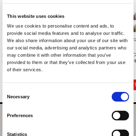
This website uses cookies
We use cookies to personalise content and ads, to
provide social media features and to analyse our traffic.
We also share information about your use of our site with
our social media, advertising and analytics partners who
カプコン花札 フレー
衣装アクリルキーホ
くるみたぴぬい バイ
カ
may combine it with other information that you’ve
クシール Bセット ...
ルダー バイオハザ...
オハザード レオン...
ルキ
provided to them or that they’ve collected from your use
of their services.
880円
880円
1,320円
(税込)
(税込)
(税込)
Consent
Necessary
Selection
バイオハザード グラスジョッキ スーパータイラント
Preferences
選択中の商品
Statistics
バイオハザード